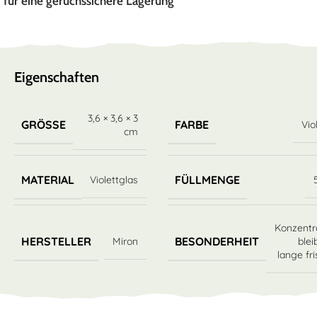
für eine geruchssichere Lagerung
Eigenschaften
3,6 × 3,6 × 3
GRÖSSE
FARBE
Vio
cm
MATERIAL
FÜLLMENGE
Violettglas
Konzentr
HERSTELLER
BESONDERHEIT
Miron
blei
lange fr