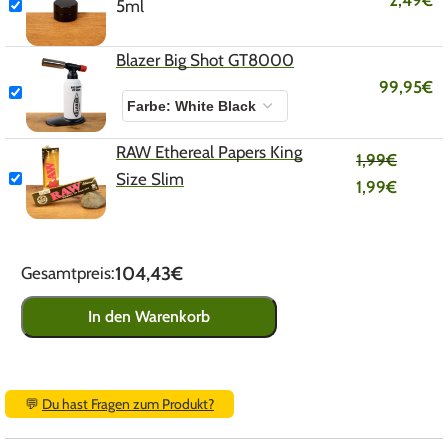
2,49
€
5ml
Blazer Big Shot GT8000
99,95
€
RAW Ethereal Papers King
1,99
€
Size Slim
1,99
€
104,43€
Gesamtpreis:
In den Warenkorb
💬
Du hast Fragen zum Produkt?