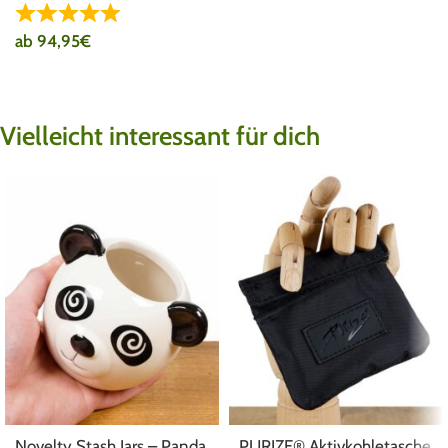
ab
94,95
€
Vielleicht interessant für dich
Novelty Stash Jars – Panda
PURIZE® Aktivkohletasche