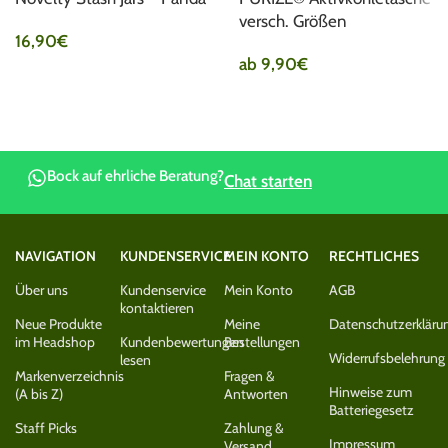
versch. Größen
16,90
€
ab
9,90
€
Bock auf ehrliche Beratung?
Chat starten
NAVIGATION
KUNDENSERVICE
MEIN KONTO
RECHTLICHES
Über uns
Kundenservice
Mein Konto
AGB
kontaktieren
Neue Produkte
Meine
Datenschutzerkläru
im Headshop
Kundenbewertungen
Bestellungen
Widerrufsbelehrung
lesen
Markenverzeichnis
Fragen &
Hinweise zum
(A bis Z)
Antworten
Batteriegesetz
Staff Picks
Zahlung &
Impressum
Versand