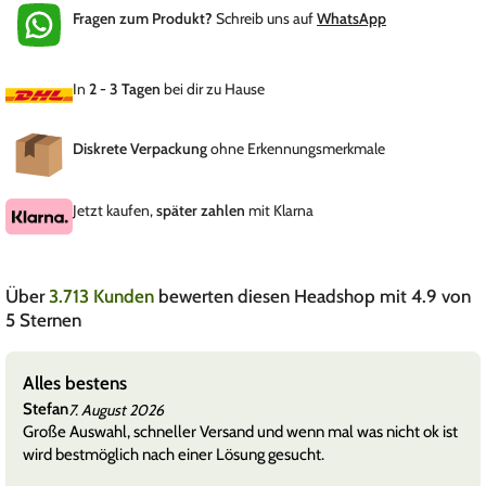
Fragen zum Produkt?
Schreib uns auf
WhatsApp
In
2 - 3 Tagen
bei dir zu Hause
Diskrete Verpackung
ohne Erkennungsmerkmale
Jetzt kaufen,
später zahlen
mit Klarna
Über
3.713 Kunden
bewerten diesen Headshop mit 4.9 von
5 Sternen
Service. Ihr seid super.
Mav
7. August 2026
ht ok ist
Alles easy 🙂