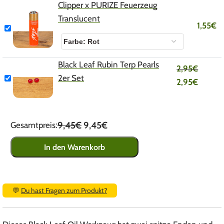
Clipper x PURIZE Feuerzeug
Translucent
1,55
€
Black Leaf Rubin Terp Pearls
2,95
€
2er Set
2,95
€
9,45€
9,45€
Gesamtpreis:
In den Warenkorb
💬
Du hast Fragen zum Produkt?