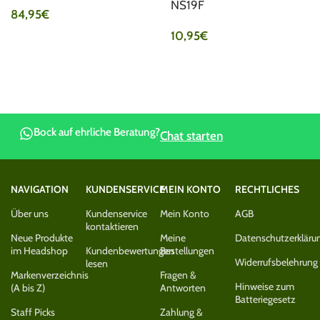
NS19F
84,95
€
10,95
€
Bock auf ehrliche Beratung?
Chat starten
NAVIGATION
KUNDENSERVICE
MEIN KONTO
RECHTLICHES
Über uns
Kundenservice
Mein Konto
AGB
kontaktieren
Neue Produkte
Meine
Datenschutzerkläru
im Headshop
Kundenbewertungen
Bestellungen
Widerrufsbelehrung
lesen
Markenverzeichnis
Fragen &
Hinweise zum
(A bis Z)
Antworten
Batteriegesetz
Staff Picks
Zahlung &