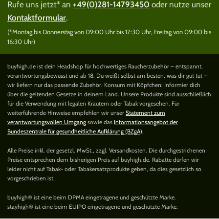
Rufe uns jetzt* an
+49(0)281-14793450
oder nutze unser
Kontaktformular
.
(*Montag bis Donnerstag von 09:00 Uhr bis 17:30 Uhr, Freitag von 09:00 bis
16:30 Uhr)
buyhigh.de ist dein Headshop für hochwertiges Raucherzubehör – entspannt,
verantwortungsbewusst und ab 18. Du weißt selbst am besten, was dir gut tut –
wir liefern nur das passende Zubehör. Konsum mit Köpfchen: Informier dich
über die geltenden Gesetze in deinem Land. Unsere Produkte sind ausschließlich
für die Verwendung mit legalen Kräutern oder Tabak vorgesehen. Für
weiterführende Hinweise empfehlen wir unser
Statement zum
verantwortungsvollen Umgang
sowie das
Informationsangebot der
Bundeszentrale für gesundheitliche Aufklärung (BZgA)
.
Alle Preise inkl. der gesetzl. MwSt., zzgl. Versandkosten. Die durchgestrichenen
Preise entsprechen dem bisherigen Preis auf buyhigh.de. Rabatte dürfen wir
leider nicht auf Tabak- oder Tabakersatzprodukte geben, da dies gesetzlich so
vorgeschrieben ist.
buyhigh® ist eine beim DPMA eingetragene und geschützte Marke.
stayhigh® ist eine beim EUIPO eingetragene und geschützte Marke.