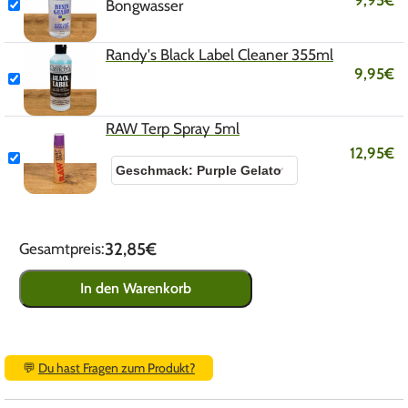
9,95
€
Bongwasser
Randy's Black Label Cleaner 355ml
9,95
€
RAW Terp Spray 5ml
12,95
€
32,85€
Gesamtpreis:
In den Warenkorb
💬
Du hast Fragen zum Produkt?