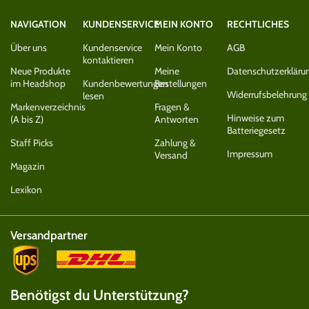
NAVIGATION
KUNDENSERVICE
MEIN KONTO
RECHTLICHES
Über uns
Kundenservice
Mein Konto
AGB
kontaktieren
Neue Produkte
Meine
Datenschutzerkläru
im Headshop
Kundenbewertungen
Bestellungen
Widerrufsbelehrung
lesen
Markenverzeichnis
Fragen &
Hinweise zum
(A bis Z)
Antworten
Batteriegesetz
Staff Picks
Zahlung &
Impressum
Versand
Magazin
Lexikon
Versandpartner
Benötigst du Unterstützung?