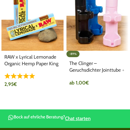
-89%
RAW x Lyrical Lemonade
The Clinger –
Organic Hemp Paper King
Geruchsdichter Jointtube +
Size Wide
Feuerzeughalter
ab
1,00
€
2,95
€
Bock auf ehrliche Beratung?
Chat starten