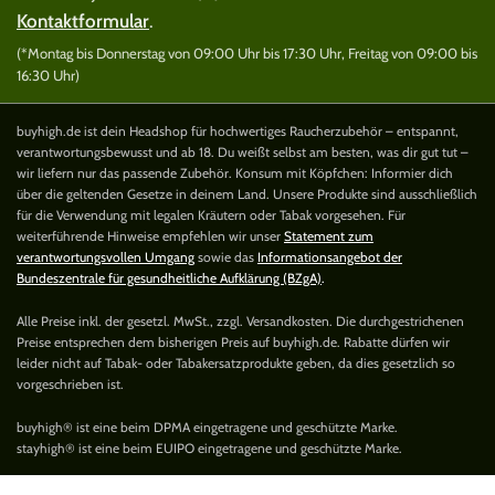
Kontaktformular
.
(*Montag bis Donnerstag von 09:00 Uhr bis 17:30 Uhr, Freitag von 09:00 bis
16:30 Uhr)
buyhigh.de ist dein Headshop für hochwertiges Raucherzubehör – entspannt,
verantwortungsbewusst und ab 18. Du weißt selbst am besten, was dir gut tut –
wir liefern nur das passende Zubehör. Konsum mit Köpfchen: Informier dich
über die geltenden Gesetze in deinem Land. Unsere Produkte sind ausschließlich
für die Verwendung mit legalen Kräutern oder Tabak vorgesehen. Für
weiterführende Hinweise empfehlen wir unser
Statement zum
verantwortungsvollen Umgang
sowie das
Informationsangebot der
Bundeszentrale für gesundheitliche Aufklärung (BZgA)
.
Alle Preise inkl. der gesetzl. MwSt., zzgl. Versandkosten. Die durchgestrichenen
Preise entsprechen dem bisherigen Preis auf buyhigh.de. Rabatte dürfen wir
leider nicht auf Tabak- oder Tabakersatzprodukte geben, da dies gesetzlich so
vorgeschrieben ist.
buyhigh® ist eine beim DPMA eingetragene und geschützte Marke.
stayhigh® ist eine beim EUIPO eingetragene und geschützte Marke.