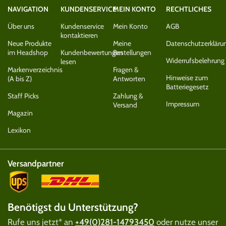
NAVIGATION
KUNDENSERVICE
MEIN KONTO
RECHTLICHES
Über uns
Kundenservice
Mein Konto
AGB
kontaktieren
Neue Produkte
Meine
Datenschutzerkläru
im Headshop
Kundenbewertungen
Bestellungen
Widerrufsbelehrung
lesen
Markenverzeichnis
Fragen &
Hinweise zum
(A bis Z)
Antworten
Batteriegesetz
Staff Picks
Zahlung &
Impressum
Versand
Magazin
Lexikon
Versandpartner
Benötigst du Unterstützung?
Rufe uns jetzt* an
+49(0)281-14793450
oder nutze unser