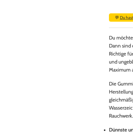
💬
Du has
Du möchtes
Dann sind 
Richtige fü
und ungebl
Maximum a
Die Gummie
Herstellun
gleichmäßi
Wasserzeich
Rauchwerk
Dünnste un