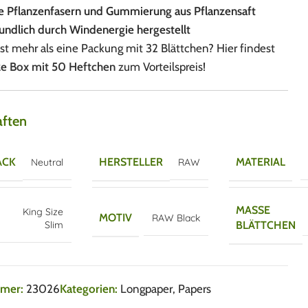
 Pflanzenfasern und Gummierung aus Pflanzensaft
ndlich durch Windenergie hergestellt
t mehr als eine Packung mit 32 Blättchen? Hier findest
e Box mit 50 Heftchen
zum Vorteilspreis!
aften
ACK
HERSTELLER
MATERIAL
Neutral
RAW
MASSE B
King Size
MOTIV
RAW Black
Slim
LÄTTCHEN
mmer:
23026
Kategorien:
Longpaper
,
Papers