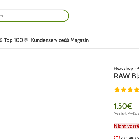
💯 Top 100
💬 Kundenservice
📖 Magazin
Headshop
›
P
RAW Bla
1,50
€
Preis inkl. MwSt., 
Nicht vorrä
Zur Wun