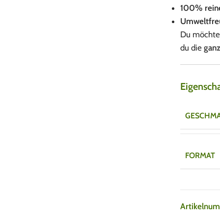
100% reine
Umweltfreu
Du möchtes
du die
ganz
Eigensch
GESCHM
FORMAT
Artikelnu