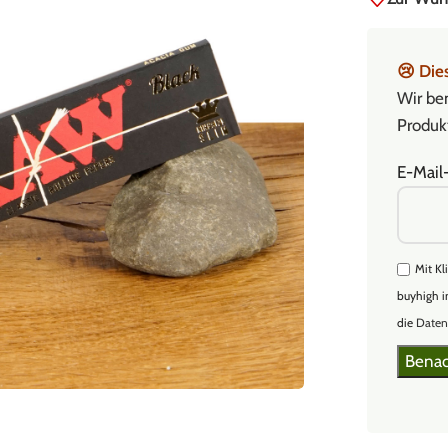
😢
Dies
Wir ben
Produkt
E-Mail
Mit Kl
buyhigh i
die
Daten