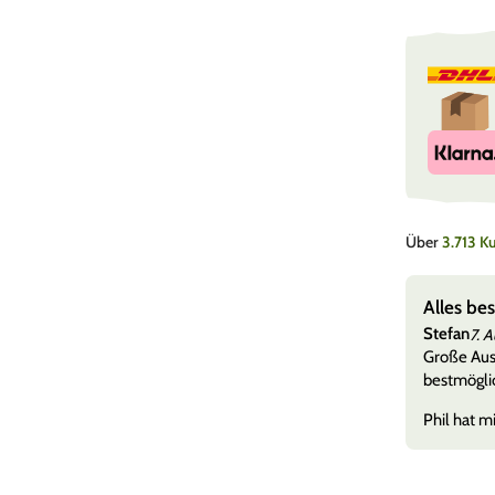
Über
3.713 
e ohne Warteschleifen
Alles be
Stefan
7. 
nen viele, aber die Qualitäten eines Händlers zeigen
Große Ausw
her, als wenn es mal nich
Mehr anzeigen
bestmöglic
Phil hat mi