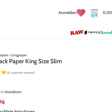
Anmelden
0,00
apers
›
Longpaper
ck Paper King Size Slim
(
4
customer reviews)
zzgl.
Versandkosten
tig
schliste hinzufügen