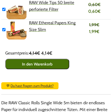
RAW Wide Tips 50 breite
0,60
€
perforierte Filter
0,60
€
RAW Ethereal Papers King
1,99
€
Size Slim
1,99
€
4,14€
4,14€
Gesamtpreis:
In den Warenkorb
💬
Du hast Fragen zum Produkt?
Die RAW Classic Rolls Single Wide 5m bieten dir endloses
Paper für individuell zugeschnittene Tüten. Mit einer Breite