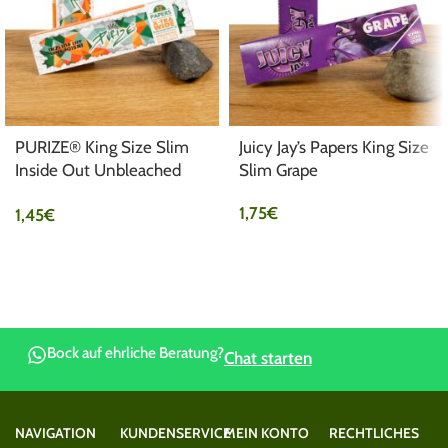
PURIZE® King Size Slim
Juicy Jay’s Papers King Size
Inside Out Unbleached
Slim Grape
Papers
1,75
€
1,45
€
Bock auf ehrliche Beratung?
Chat starten
NAVIGATION
KUNDENSERVICE
MEIN KONTO
RECHTLICHES