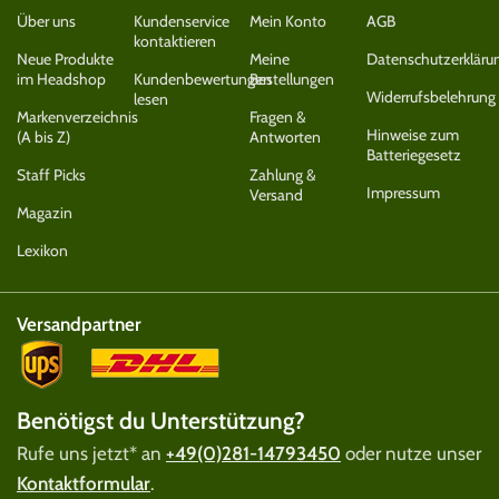
Über uns
Kundenservice
Mein Konto
AGB
kontaktieren
Neue Produkte
Meine
Datenschutzerkläru
im Headshop
Kundenbewertungen
Bestellungen
Widerrufsbelehrung
lesen
Markenverzeichnis
Fragen &
Hinweise zum
(A bis Z)
Antworten
Batteriegesetz
Staff Picks
Zahlung &
Impressum
Versand
Magazin
Lexikon
Versandpartner
Benötigst du Unterstützung?
Rufe uns jetzt* an
+49(0)281-14793450
oder nutze unser
Kontaktformular
.