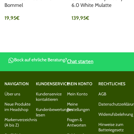
Bommel
6.0 White Mulatte
19,95
€
139,95
€
Bock auf ehrliche Beratung?
Chat starten
NAVIGATION
KUNDENSERVICE
MEIN KONTO
RECHTLICHES
Über uns
Kundenservice
Mein Konto
AGB
kontaktieren
Neue Produkte
Meine
Datenschutzerkläru
im Headshop
Kundenbewertungen
Bestellungen
Widerrufsbelehrung
lesen
Markenverzeichnis
Fragen &
Hinweise zum
(A bis Z)
Antworten
Batteriegesetz