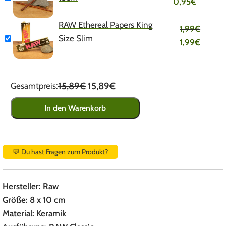
0,95
€
RAW Ethereal Papers King
1,99
€
Size Slim
1,99
€
15,89€
15,89€
Gesamtpreis:
In den Warenkorb
💬
Du hast Fragen zum Produkt?
Hersteller: Raw
Größe: 8 x 10 cm
Material: Keramik