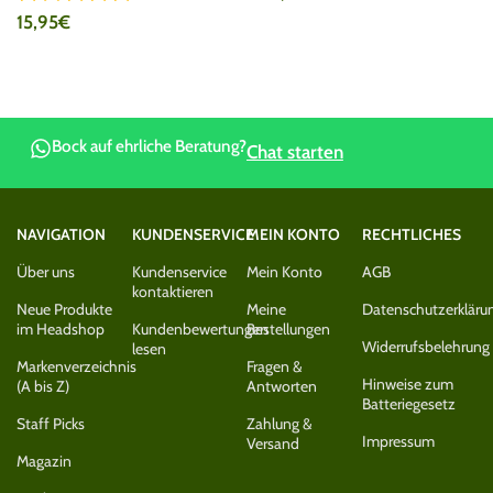
15,95
€
Bock auf ehrliche Beratung?
Chat starten
NAVIGATION
KUNDENSERVICE
MEIN KONTO
RECHTLICHES
Über uns
Kundenservice
Mein Konto
AGB
kontaktieren
Neue Produkte
Meine
Datenschutzerkläru
im Headshop
Kundenbewertungen
Bestellungen
Widerrufsbelehrung
lesen
Markenverzeichnis
Fragen &
Hinweise zum
(A bis Z)
Antworten
Batteriegesetz
Staff Picks
Zahlung &
Impressum
Versand
Magazin