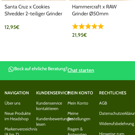
Santa Cruz x Cookies
Hammercraft x RAW
Shredder 2-teiliger Grinder
Grinder Ø50mm
aus Hanf Ø54mm
12,95
€
21,95
€
Bock auf ehrliche Beratung?
Chat starten
NAVIGATION
KUNDENSERVICE
MEIN KONTO
RECHTLICHES
Über uns
Kundenservice
Mein Konto
AGB
kontaktieren
Neue Produkte
Meine
Datenschutzerkläru
im Headshop
Kundenbewertungen
Bestellungen
Widerrufsbelehrung
lesen
Markenverzeichnis
Fragen &
Hinweise zum
(A bis Z)
Antworten