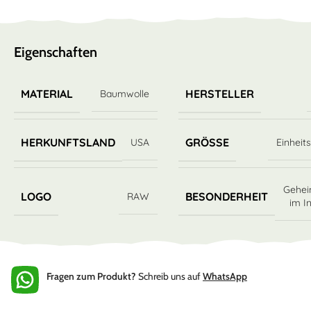
Eigenschaften
MATERIAL
HERSTELLER
Baumwolle
HERKUNFTSLAND
GRÖSSE
USA
Einheit
Gehei
LOGO
BESONDERHEIT
RAW
im I
Fragen zum Produkt?
Schreib uns auf
WhatsApp