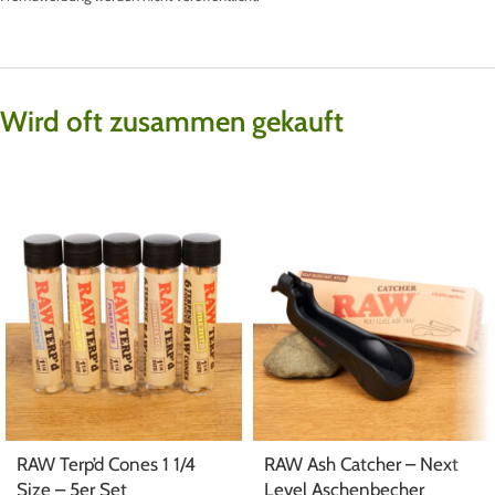
Wird oft zusammen gekauft
RAW Terp’d Cones 1 1/4
RAW Ash Catcher – Next
Size – 5er Set
Level Aschenbecher