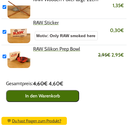
1,35
€
RAW Sticker
0,30
€
RAW Silikon Prep Bowl
2,95
€
2,95
€
4,60€
4,60€
Gesamtpreis:
In den Warenkorb
💬
Du hast Fragen zum Produkt?