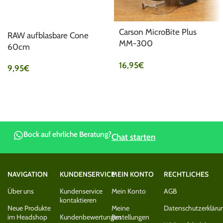
Carson MicroBite Plus
RAW aufblasbare Cone
MM-300
60cm
Taschenmikroskop
16,95
€
9,95
€
Bock auf ehrliche Beratung?
Chat starten
NAVIGATION
KUNDENSERVICE
MEIN KONTO
RECHTLICHES
Über uns
Kundenservice
Mein Konto
AGB
kontaktieren
Neue Produkte
Meine
Datenschutzerkläru
im Headshop
Kundenbewertungen
Bestellungen