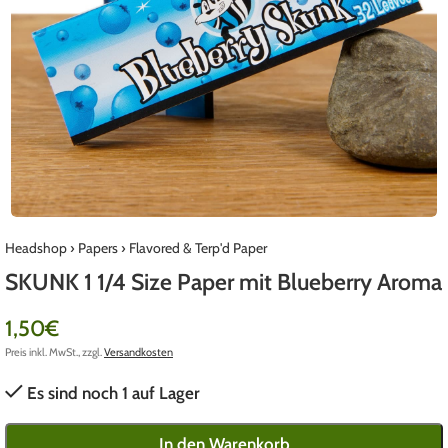
Headshop
›
Papers
›
Flavored & Terp'd Paper
SKUNK 1 1/4 Size Paper mit Blueberry Aroma
1,50
€
Preis inkl. MwSt., zzgl.
Versandkosten
Es sind noch 1 auf Lager
In den Warenkorb