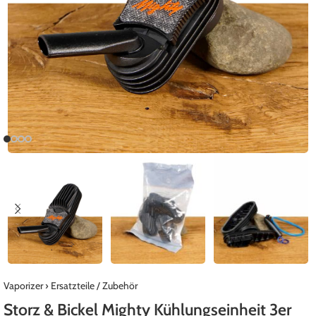
Vaporizer
›
Ersatzteile / Zubehör
Storz & Bickel Mighty Kühlungseinheit 3er