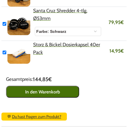
Santa Cruz Shredder 4-tlg.
Ø53mm
79,95
€
Storz & Bickel Dosierkapsel 40er
14,95
€
Pack
144,85€
Gesamtpreis:
In den Warenkorb
💬
Du hast Fragen zum Produkt?