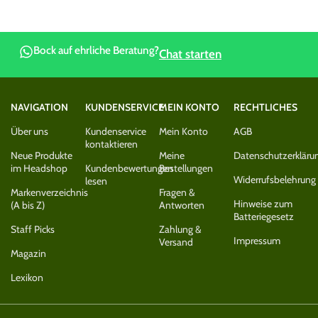
Bock auf ehrliche Beratung?
Chat starten
NAVIGATION
KUNDENSERVICE
MEIN KONTO
RECHTLICHES
Über uns
Kundenservice
Mein Konto
AGB
kontaktieren
Neue Produkte
Meine
Datenschutzerkläru
im Headshop
Kundenbewertungen
Bestellungen
Widerrufsbelehrung
lesen
Markenverzeichnis
Fragen &
Hinweise zum
(A bis Z)
Antworten
Batteriegesetz
Staff Picks
Zahlung &
Impressum
Versand
Magazin
Lexikon