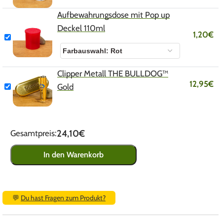
Aufbewahrungsdose mit Pop up
Deckel 110ml
1,20
€
Clipper Metall THE BULLDOG™
12,95
€
Gold
24,10€
Gesamtpreis:
In den Warenkorb
💬
Du hast Fragen zum Produkt?