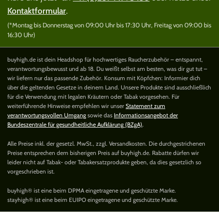
Kontaktformular
.
(*Montag bis Donnerstag von 09:00 Uhr bis 17:30 Uhr, Freitag von 09:00 bis
16:30 Uhr)
buyhigh.de ist dein Headshop für hochwertiges Raucherzubehör – entspannt,
verantwortungsbewusst und ab 18. Du weißt selbst am besten, was dir gut tut –
wir liefern nur das passende Zubehör. Konsum mit Köpfchen: Informier dich
über die geltenden Gesetze in deinem Land. Unsere Produkte sind ausschließlich
für die Verwendung mit legalen Kräutern oder Tabak vorgesehen. Für
weiterführende Hinweise empfehlen wir unser
Statement zum
verantwortungsvollen Umgang
sowie das
Informationsangebot der
Bundeszentrale für gesundheitliche Aufklärung (BZgA)
.
Alle Preise inkl. der gesetzl. MwSt., zzgl. Versandkosten. Die durchgestrichenen
Preise entsprechen dem bisherigen Preis auf buyhigh.de. Rabatte dürfen wir
leider nicht auf Tabak- oder Tabakersatzprodukte geben, da dies gesetzlich so
vorgeschrieben ist.
buyhigh® ist eine beim DPMA eingetragene und geschützte Marke.
stayhigh® ist eine beim EUIPO eingetragene und geschützte Marke.