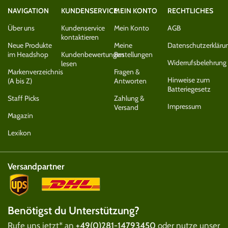
NAVIGATION
KUNDENSERVICE
MEIN KONTO
RECHTLICHES
Über uns
Kundenservice
Mein Konto
AGB
kontaktieren
Neue Produkte
Meine
Datenschutzerkläru
im Headshop
Kundenbewertungen
Bestellungen
Widerrufsbelehrung
lesen
Markenverzeichnis
Fragen &
Hinweise zum
(A bis Z)
Antworten
Batteriegesetz
Staff Picks
Zahlung &
Impressum
Versand
Magazin
Lexikon
Versandpartner
Benötigst du Unterstützung?
Rufe uns jetzt* an
+49(0)281-14793450
oder nutze unser