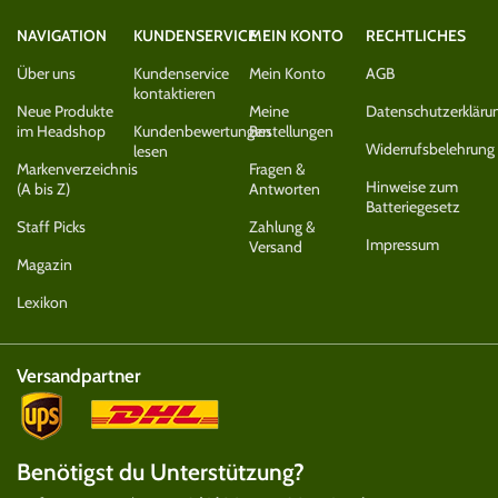
NAVIGATION
KUNDENSERVICE
MEIN KONTO
RECHTLICHES
Über uns
Kundenservice
Mein Konto
AGB
kontaktieren
Neue Produkte
Meine
Datenschutzerkläru
im Headshop
Kundenbewertungen
Bestellungen
Widerrufsbelehrung
lesen
Markenverzeichnis
Fragen &
Hinweise zum
(A bis Z)
Antworten
Batteriegesetz
Staff Picks
Zahlung &
Impressum
Versand
Magazin
Lexikon
Versandpartner
Benötigst du Unterstützung?