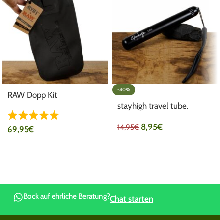
-40%
RAW Dopp Kit
stayhigh travel tube.
8,95
€
14,95
€
69,95
€
Bock auf ehrliche Beratung?
Chat starten