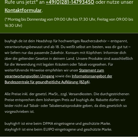
Rufe uns jetzt* an
+49(0)281-14793450
oder nutze unser
Kontaktformular
.
(*Montag bis Donnerstag von 09:00 Uhr bis 17:30 Uhr, Freitag von 09:00 bis
16:30 Uhr)
buyhigh.de ist dein Headshop für hochwertiges Raucherzubehör – entspannt,
verantwortungsbewusst und ab 18. Du weißt selbst am besten, was dir gut tut –
wir liefern nur das passende Zubehör. Konsum mit Köpfchen: Informier dich
über die geltenden Gesetze in deinem Land. Unsere Produkte sind ausschließlich
für die Verwendung mit legalen Kräutern oder Tabak vorgesehen. Für
weiterführende Hinweise empfehlen wir unser
Statement zum
verantwortungsvollen Umgang
sowie das
Informationsangebot der
Bundeszentrale für gesundheitliche Aufklärung (BZgA)
.
Alle Preise inkl. der gesetzl. MwSt., zzgl. Versandkosten. Die durchgestrichenen
Preise entsprechen dem bisherigen Preis auf buyhigh.de. Rabatte dürfen wir
leider nicht auf Tabak- oder Tabakersatzprodukte geben, da dies gesetzlich so
vorgeschrieben ist.
buyhigh® ist eine beim DPMA eingetragene und geschützte Marke.
stayhigh® ist eine beim EUIPO eingetragene und geschützte Marke.