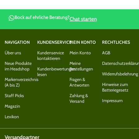
Bock auf ehrliche Beratung?
Chat starten
NAVIGATION
KUNDENSERVICE
MEIN KONTO
RECHTLICHES
Über uns
Kundenservice
Mein Konto
AGB
kontaktieren
Neue Produkte
Meine
Datenschutzerkläru
im Headshop
Kundenbewertungen
Bestellungen
Widerrufsbelehrung
lesen
Markenverzeichnis
Fragen &
Hinweise zum
(A bis Z)
Antworten
Batteriegesetz
Staff Picks
Zahlung &
Impressum
Versand
Magazin
Lexikon
Versandpartner