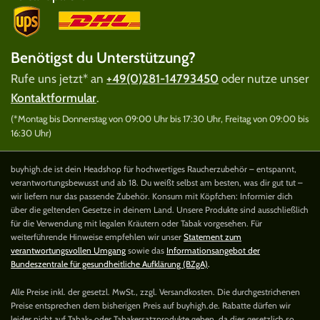
Benötigst du Unterstützung?
Rufe uns jetzt* an
+49(0)281-14793450
oder nutze unser
Kontaktformular
.
(*Montag bis Donnerstag von 09:00 Uhr bis 17:30 Uhr, Freitag von 09:00 bis
16:30 Uhr)
buyhigh.de ist dein Headshop für hochwertiges Raucherzubehör – entspannt,
verantwortungsbewusst und ab 18. Du weißt selbst am besten, was dir gut tut –
wir liefern nur das passende Zubehör. Konsum mit Köpfchen: Informier dich
über die geltenden Gesetze in deinem Land. Unsere Produkte sind ausschließlich
für die Verwendung mit legalen Kräutern oder Tabak vorgesehen. Für
weiterführende Hinweise empfehlen wir unser
Statement zum
verantwortungsvollen Umgang
sowie das
Informationsangebot der
Bundeszentrale für gesundheitliche Aufklärung (BZgA)
.
Alle Preise inkl. der gesetzl. MwSt., zzgl. Versandkosten. Die durchgestrichenen
Preise entsprechen dem bisherigen Preis auf buyhigh.de. Rabatte dürfen wir
leider nicht auf Tabak- oder Tabakersatzprodukte geben, da dies gesetzlich so