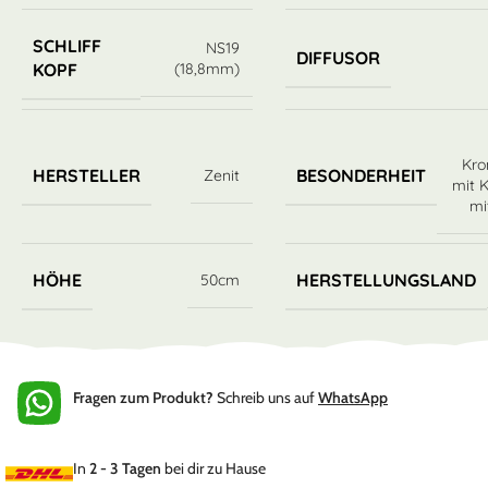
SCHLIFF
NS19
DIFFUSOR
(18,8mm)
KOPF
Kro
HERSTELLER
BESONDERHEIT
Zenit
mit 
mi
HÖHE
HERSTELLUNGSLAND
50cm
Fragen zum Produkt?
Schreib uns auf
WhatsApp
In
2 - 3 Tagen
bei dir zu Hause