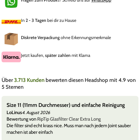
In
2 - 3 Tagen
bei dir zu Hause
Diskrete Verpackung
ohne Erkennungsmerkmale
Jetzt kaufen,
später zahlen
mit Klarna
Über
3.713 Kunden
bewerten diesen Headshop mit 4.9 von
5 Sternen
chmesser) und einfache Reinigung
Wie dünn die einf
Titus
6
4. August 2026
 Glasfilter Clear Extra Long
Bewertung von
Elem
rass nice. Muss man nach jedem Joint sauber
Die Papes sind echt
ch
hervor. Man kann da
sollte
Mehr anzeig