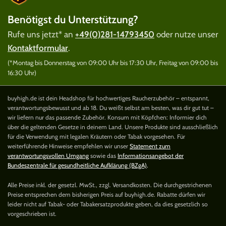
Benötigst du Unterstützung?
Rufe uns jetzt* an
+49(0)281-14793450
oder nutze unser
Kontaktformular
.
(*Montag bis Donnerstag von 09:00 Uhr bis 17:30 Uhr, Freitag von 09:00 bis
16:30 Uhr)
buyhigh.de ist dein Headshop für hochwertiges Raucherzubehör – entspannt,
verantwortungsbewusst und ab 18. Du weißt selbst am besten, was dir gut tut –
wir liefern nur das passende Zubehör. Konsum mit Köpfchen: Informier dich
über die geltenden Gesetze in deinem Land. Unsere Produkte sind ausschließlich
für die Verwendung mit legalen Kräutern oder Tabak vorgesehen. Für
weiterführende Hinweise empfehlen wir unser
Statement zum
verantwortungsvollen Umgang
sowie das
Informationsangebot der
Bundeszentrale für gesundheitliche Aufklärung (BZgA)
.
Alle Preise inkl. der gesetzl. MwSt., zzgl. Versandkosten. Die durchgestrichenen
Preise entsprechen dem bisherigen Preis auf buyhigh.de. Rabatte dürfen wir
leider nicht auf Tabak- oder Tabakersatzprodukte geben, da dies gesetzlich so
vorgeschrieben ist.