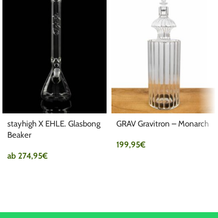
stayhigh X EHLE. Glasbong
GRAV Gravitron – Monarch
Beaker
199,95
€
ab
274,95
€