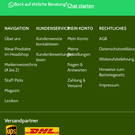
Bock auf ehrliche Beratung?
Chat starten
NAVIGATION
KUNDENSERVICE
MEIN KONTO
RECHTLICHES
Über uns
Kundenservice
Mein Konto
AGB
kontaktieren
Neue Produkte
Meine
Datenschutzerkläru
im Headshop
Kundenbewertungen
Bestellungen
Widerrufsbelehrung
lesen
Markenverzeichnis
Fragen &
Hinweise zum
(A bis Z)
Antworten
Batteriegesetz
Staff Picks
Zahlung &
Impressum
Versand
Magazin
Lexikon
Versandpartner