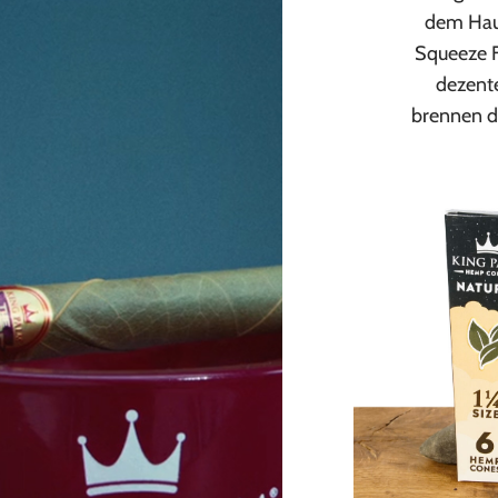
dem Hau
Squeeze F
dezent
brennen d