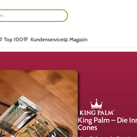
💯 Top 100
💬 Kundenservice
📖 Magazin
King Palm – Die In
Cones