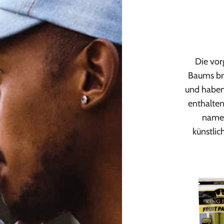
Die vor
Baums br
und haben 
enthalten
namen
künstlic