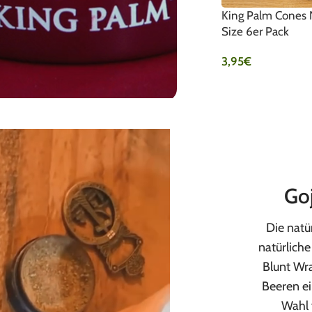
King Palm Cones N
Size 6er Pack
3,95
€
Go
Die natü
natürliche
Blunt Wra
Beeren ei
Wahl 