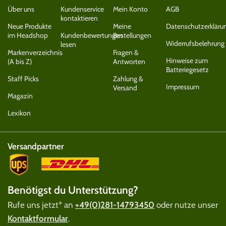
Über uns
Kundenservice
Mein Konto
AGB
kontaktieren
Neue Produkte
Meine
Datenschutzerkläru
im Headshop
Kundenbewertungen
Bestellungen
Widerrufsbelehrung
lesen
Markenverzeichnis
Fragen &
Hinweise zum
(A bis Z)
Antworten
Batteriegesetz
Staff Picks
Zahlung &
Impressum
Versand
Magazin
Lexikon
Versandpartner
Benötigst du Unterstützung?
Rufe uns jetzt* an
+49(0)281-14793450
oder nutze unser
Kontaktformular
.