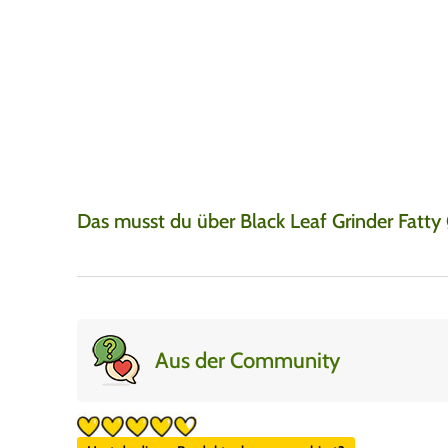
Top Kundenservic
Sascha
7. August 2026
Günstig verkaufen kön
sich nirgends deutlic
Das musst du über Black Leaf Grinder Fatt
Aus der Community