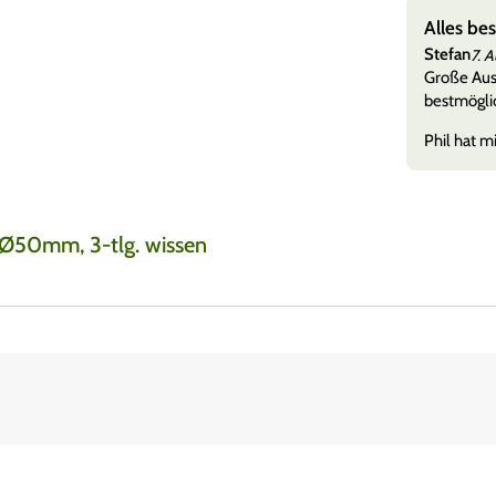
e ohne Warteschleifen
Alles be
Stefan
7. 
nen viele, aber die Qualitäten eines Händlers zeigen
Große Ausw
her, als wenn es mal nich
Mehr anzeigen
bestmöglic
Phil hat mi
y Ø50mm, 3-tlg. wissen