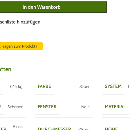
In den Warenkorb
schliste hinzufügen
t Fragen zum Produkt?
aften
FARBE
SYSTEM
0,15 kg
Silber
D
R
FENSTER
MATERIAL
Schaber
Nein
Black
LER
DURCHMESSER
HÖHE
50mm