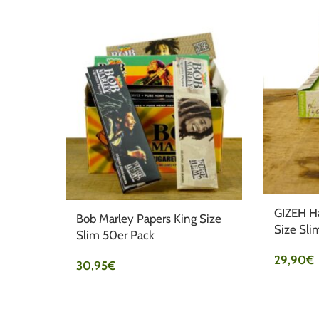
GIZEH Ha
Bob Marley Papers King Size
Size Sli
Slim 50er Pack
29,90
€
30,95
€