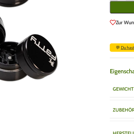
Zur Wun
💬
Du has
Eigensch
GEWICHT
ZUBEHÖ
HERSTEL