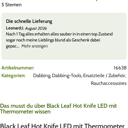
5 Sternen
Size 11 (11mm Durchmesser) und einfache Reinigung
LoLinus
4. August 2026
Bewertung von
RipTip Glasfilter Clear Extra Long
Die filter sind echt krass nice. Muss man nach jedem Joint sauber
machen ist aber einfach
Artikelnummer:
16638
Kategorien:
Dabbing
,
Dabbing-Tools
,
Ersatzteile / Zubehör
,
Rauchaccessoires
Das musst du über Black Leaf Hot Knife LED mit
Thermometer wissen
Black Leaf Hot Knife LED mit Thermometer