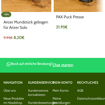
-18%
PAX Puck Presse
Arizer Mundstück gebogen
21,95
€
für Arizer Solo
8,20
€
9,95
€
Bock auf ehrliche Beratung?
Chat starten
NAVIGATION
KUNDENSERVICE
MEIN KONTO
RECHTLICHES
Über uns
Kundenservice
Mein Konto
AGB
kontaktieren
Neue Produkte
Meine
Datenschutzerkläru
im Headshop
Kundenbewertungen
Bestellungen