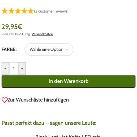
(
3
customer reviews)
29,95
€
Preis inkl. MwSt., zzgl.
Versandkosten
FARBE
-
+
In den Warenkorb
Zur Wunschliste hinzufügen
Passt perfekt dazu – sagen unsere Leute:
Black Leaf Hot Knife LED mit