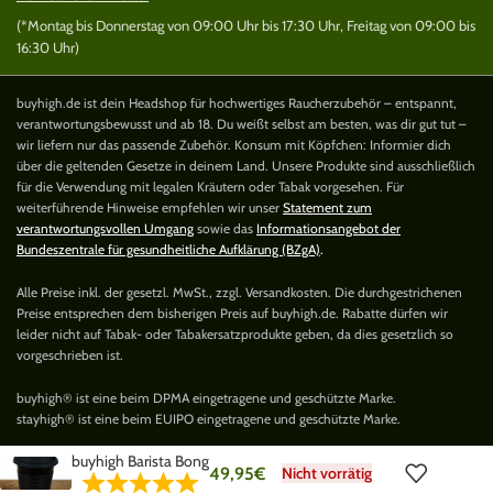
(*Montag bis Donnerstag von 09:00 Uhr bis 17:30 Uhr, Freitag von 09:00 bis
16:30 Uhr)
buyhigh.de ist dein Headshop für hochwertiges Raucherzubehör – entspannt,
verantwortungsbewusst und ab 18. Du weißt selbst am besten, was dir gut tut –
wir liefern nur das passende Zubehör. Konsum mit Köpfchen: Informier dich
über die geltenden Gesetze in deinem Land. Unsere Produkte sind ausschließlich
für die Verwendung mit legalen Kräutern oder Tabak vorgesehen. Für
weiterführende Hinweise empfehlen wir unser
Statement zum
verantwortungsvollen Umgang
sowie das
Informationsangebot der
Bundeszentrale für gesundheitliche Aufklärung (BZgA)
.
Alle Preise inkl. der gesetzl. MwSt., zzgl. Versandkosten. Die durchgestrichenen
Preise entsprechen dem bisherigen Preis auf buyhigh.de. Rabatte dürfen wir
leider nicht auf Tabak- oder Tabakersatzprodukte geben, da dies gesetzlich so
vorgeschrieben ist.
buyhigh® ist eine beim DPMA eingetragene und geschützte Marke.
stayhigh® ist eine beim EUIPO eingetragene und geschützte Marke.
buyhigh Barista Bong
49,95
€
Nicht vorrätig