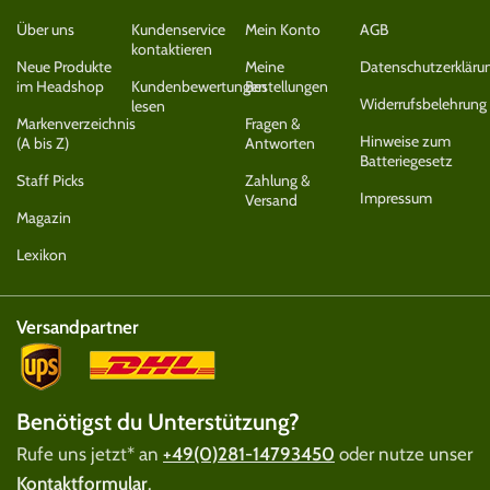
Über uns
Kundenservice
Mein Konto
AGB
kontaktieren
Neue Produkte
Meine
Datenschutzerkläru
im Headshop
Kundenbewertungen
Bestellungen
Widerrufsbelehrung
lesen
Markenverzeichnis
Fragen &
Hinweise zum
(A bis Z)
Antworten
Batteriegesetz
Staff Picks
Zahlung &
Impressum
Versand
Magazin
Lexikon
Versandpartner
Benötigst du Unterstützung?
Rufe uns jetzt* an
+49(0)281-14793450
oder nutze unser
Kontaktformular
.