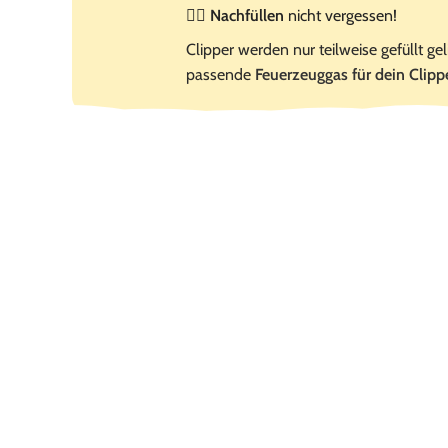
☝🏻
Nachfüllen
nicht vergessen!
Clipper werden nur teilweise gefüllt gel
passende
Feuerzeuggas für dein Clipp