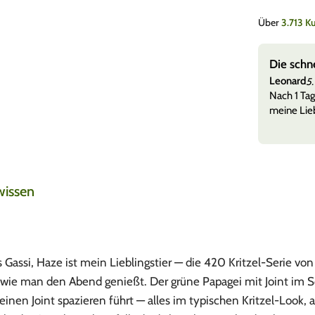
Über
3.713 
Die schnelle Lieferung
Leonard
5. August 2026
 Sticker sehr
Nach 1 Tag alles erhalten alles sauber in in einen
meine Lieblings blund als Geschenk dabei gepac
wissen
s Gassi, Haze ist mein Lieblingstier — die 420 Kritzel-Serie vo
 wie man den Abend genießt. Der grüne Papagei mit Joint im Sc
inen Joint spazieren führt — alles im typischen Kritzel-Look, 