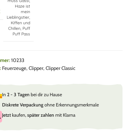
muss Gassi
,
Haze ist
E
mein
Lieblingstier
,
Kiffen und
Chillen
,
Puff
Puff Pass
mmer:
10233
:
Feuerzeuge
,
Clipper
,
Clipper Classic
In
2 - 3 Tagen
bei dir zu Hause
Diskrete Verpackung
ohne Erkennungsmerkmale
Jetzt
kaufen,
später zahlen
mit Klarna