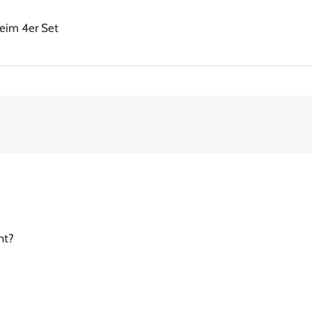
beim 4er Set
ht?