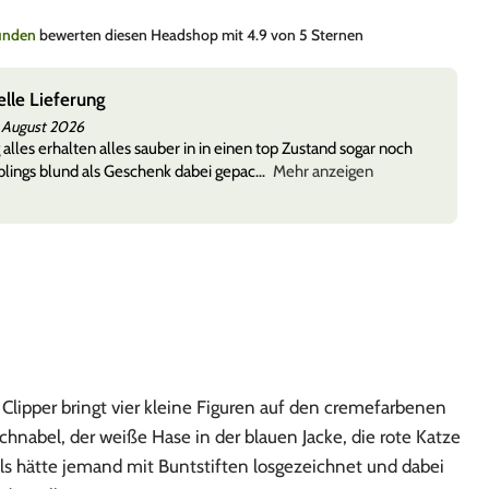
Kunden
bewerten diesen Headshop mit 4.9 von 5 Sternen
Size 11 (11mm Durchmesser) und
LoLinus
4. August 2026
 top Zustand sogar noch
Bewertung von
RipTip Glasfilter Clear
Mehr anzeigen
Die filter sind echt krass nice. Muss 
ist aber einfach
n Clipper bringt vier kleine Figuren auf den cremefarbenen
hnabel, der weiße Hase in der blauen Jacke, die rote Katze
als hätte jemand mit Buntstiften losgezeichnet und dabei