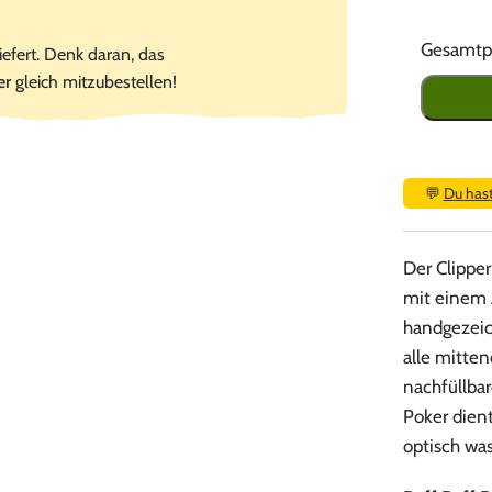
Gesamtpr
iefert. Denk daran, das
er
gleich mitzubestellen!
💬
Du has
Der Clipper
mit einem 
handgezeic
alle mitten
nachfüllba
Poker dient
optisch was