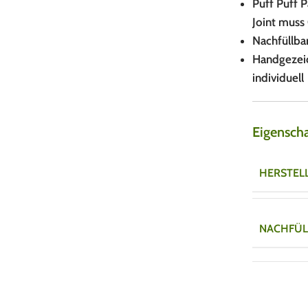
Puff Puff P
Joint muss 
Nachfüllba
Handgezeic
individuell
Eigensch
HERSTEL
NACHFÜL