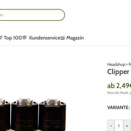
💯 Top 100
💬 Kundenservice
📖 Magazin
Headshop
›
F
Clipper
ab
2,49
Preis inkl. MwSt., 
VARIANTE
-
+