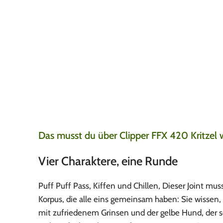
Sehr gute Produkte, super Versand
Jay
7. August 2026
Super produkte, super versandt + etwas zu naschen und tolle
gut.
Das musst du über Clipper FFX 420 Kritzel 
Vier Charaktere, eine Runde
Puff Puff Pass, Kiffen und Chillen, Dieser Joint mus
Korpus, die alle eins gemeinsam haben: Sie wissen,
mit zufriedenem Grinsen und der gelbe Hund, der se