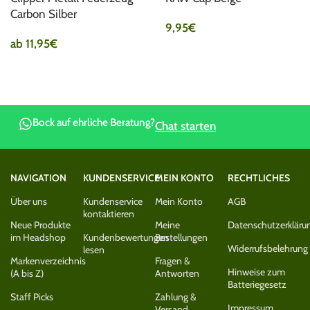
Carbon Silber
9,95
€
ab
11,95
€
Bock auf ehrliche Beratung?
Chat starten
NAVIGATION
KUNDENSERVICE
MEIN KONTO
RECHTLICHES
Über uns
Kundenservice
Mein Konto
AGB
kontaktieren
Neue Produkte
Meine
Datenschutzerkläru
im Headshop
Kundenbewertungen
Bestellungen
Widerrufsbelehrung
lesen
Markenverzeichnis
Fragen &
Hinweise zum
(A bis Z)
Antworten
Batteriegesetz
Staff Picks
Zahlung &
Impressum
Versand