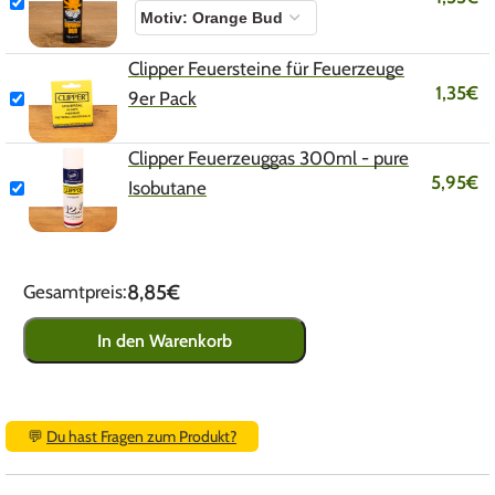
Clipper Feuersteine für Feuerzeuge
1,35
€
9er Pack
Clipper Feuerzeuggas 300ml - pure
5,95
€
Isobutane
8,85€
Gesamtpreis:
In den Warenkorb
💬
Du hast Fragen zum Produkt?