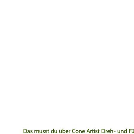
Die schnelle Liefe
Leonard
5. August 20
Nach 1 Tag alles erha
meine Lieblings blun
Das musst du über Cone Artist Dreh- und Fül