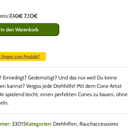
7,10€
7,10€
eis:
In den Warenkorb
t Fragen zum Produkt?
? Erniedrigt? Gedemütigt? Und das nur weil Du keine
n kannst? Vergiss jede Drehhilfe! Mit dem Cone Artist
Dir spielend leicht, einen perfekten Cones zu bauen, ohne
eln.
mmer:
33015
Kategorien:
Drehhilfen
,
Rauchaccessoires