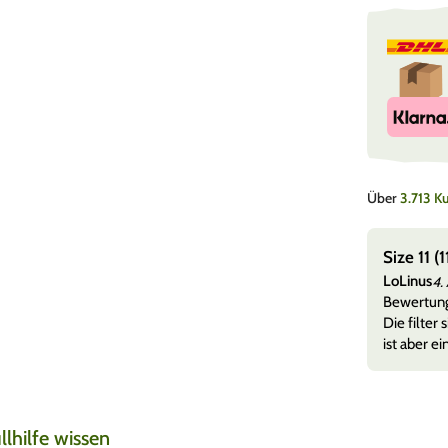
Über
3.713 
rung
Size 11 
LoLinus
26
4.
lten alles sauber in in einen top Zustand sogar noch
Bewertun
d als Geschenk dabei gepac
Mehr anzeigen
Die filter
ist aber ei
lhilfe wissen