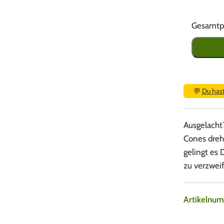
Gesamtpr
💬
Du has
Ausgelacht
Cones drehe
gelingt es 
zu verzweif
Artikelnu