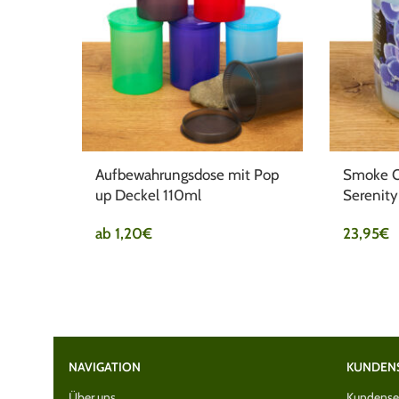
Aufbewahrungsdose mit Pop
Smoke O
up Deckel 110ml
Serenity
ab
1,20
€
23,95
€
NAVIGATION
KUNDEN
Über uns
Kundenser