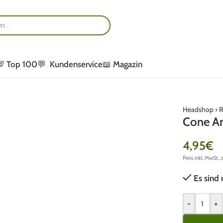
💯 Top 100
💬 Kundenservice
📖 Magazin
Headshop
›
R
Cone Art
4,95
€
Preis inkl. MwSt., 
Es sind 
-
+