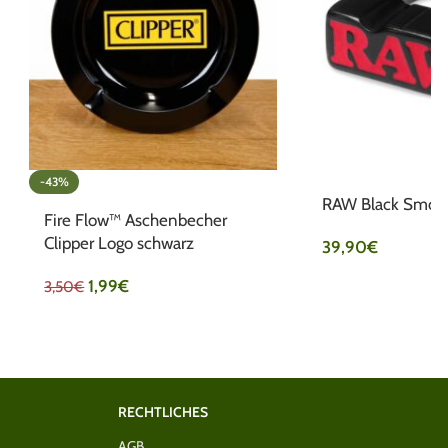
-43%
RAW Black Smoki
Fire Flow™ Aschenbecher
Clipper Logo schwarz
39,90
€
1,99
€
3,50
€
RECHTLICHES
AGB