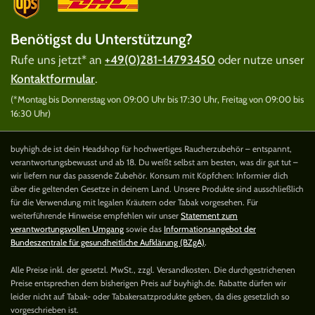
Benötigst du Unterstützung?
Rufe uns jetzt* an
+49(0)281-14793450
oder nutze unser
Kontaktformular
.
(*Montag bis Donnerstag von 09:00 Uhr bis 17:30 Uhr, Freitag von 09:00 bis
16:30 Uhr)
buyhigh.de ist dein Headshop für hochwertiges Raucherzubehör – entspannt,
verantwortungsbewusst und ab 18. Du weißt selbst am besten, was dir gut tut –
wir liefern nur das passende Zubehör. Konsum mit Köpfchen: Informier dich
über die geltenden Gesetze in deinem Land. Unsere Produkte sind ausschließlich
für die Verwendung mit legalen Kräutern oder Tabak vorgesehen. Für
weiterführende Hinweise empfehlen wir unser
Statement zum
verantwortungsvollen Umgang
sowie das
Informationsangebot der
Bundeszentrale für gesundheitliche Aufklärung (BZgA)
.
Alle Preise inkl. der gesetzl. MwSt., zzgl. Versandkosten. Die durchgestrichenen
Preise entsprechen dem bisherigen Preis auf buyhigh.de. Rabatte dürfen wir
leider nicht auf Tabak- oder Tabakersatzprodukte geben, da dies gesetzlich so
vorgeschrieben ist.