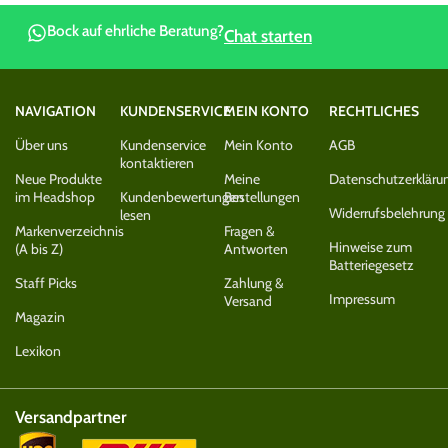
Bock auf ehrliche Beratung?
Chat starten
NAVIGATION
KUNDENSERVICE
MEIN KONTO
RECHTLICHES
Über uns
Kundenservice
Mein Konto
AGB
kontaktieren
Neue Produkte
Meine
Datenschutzerkläru
im Headshop
Kundenbewertungen
Bestellungen
Widerrufsbelehrung
lesen
Markenverzeichnis
Fragen &
Hinweise zum
(A bis Z)
Antworten
Batteriegesetz
Staff Picks
Zahlung &
Impressum
Versand
Magazin
Lexikon
Versandpartner