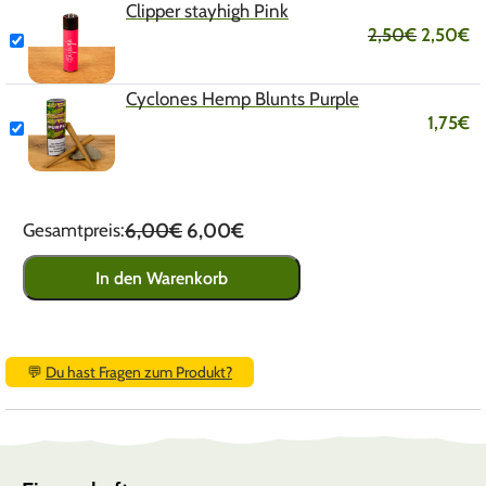
Clipper stayhigh Pink
2,50
€
2,50
€
Cyclones Hemp Blunts Purple
1,75
€
6,00€
6,00€
Gesamtpreis:
In den Warenkorb
💬
Du hast Fragen zum Produkt?