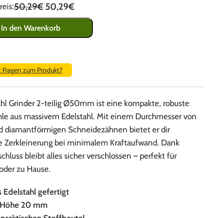
50,29€
50,29€
eis:
In den Warenkorb
t Fragen zum Produkt?
ahl Grinder 2-teilig Ø50mm ist eine kompakte, robuste
le aus massivem Edelstahl. Mit einem Durchmesser von
diamantförmigen Schneidezähnen bietet er dir
ge Zerkleinerung bei minimalem Kraftaufwand. Dank
hluss bleibt alles sicher verschlossen – perfekt für
oder zu Hause.
s Edelstahl gefertigt
 Höhe 20 mm