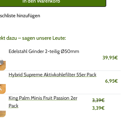
In den Warenkorb
schliste hinzufügen
ekt dazu – sagen unsere Leute:
Edelstahl Grinder 2-teilig Ø50mm
39,95
€
Hybrid Supreme Aktivkohlefilter 55er Pack
6,95
€
King Palm Minis Fruit Passion 2er
3,39
€
Pack
3,39
€