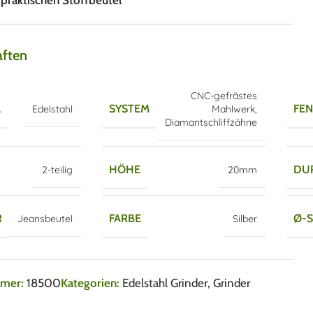
raktischen Stoffbeutel
aften
CNC-gefrästes
L
SYSTEM
FEN
Edelstahl
Mahlwerk
,
Diamantschliffzähne
HÖHE
DU
2-teilig
20mm
R
FARBE
Ø-
Jeansbeutel
Silber
mmer:
18500
Kategorien:
Edelstahl Grinder
,
Grinder