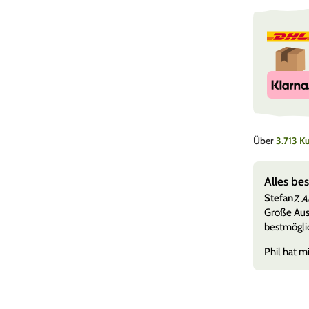
Über
3.713 
e ohne Warteschleifen
Alles be
Stefan
7. 
nen viele, aber die Qualitäten eines Händlers zeigen
Große Ausw
her, als wenn es mal nich
Mehr anzeigen
bestmöglic
Phil hat mi