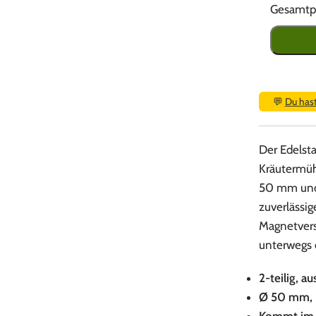
Gesamtpr
💬
Du has
Der Edelst
Kräutermüh
50 mm und 
zuverlässi
Magnetversc
unterwegs 
2-teilig, au
Ø 50 mm,