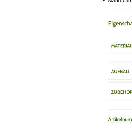
Kommt im p
Eigensch
MATERIA
AUFBAU
ZUBEHÖ
Artikelnu