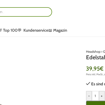
💯 Top 100
💬 Kundenservice
📖 Magazin
Headshop
›
G
Edelsta
39,95
€
Preis inkl. MwSt., 
Es sind 
-
+