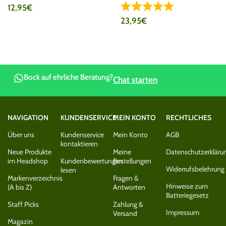
12,95
€
23,95
€
Bock auf ehrliche Beratung?
Chat starten
NAVIGATION
KUNDENSERVICE
MEIN KONTO
RECHTLICHES
Über uns
Kundenservice
Mein Konto
AGB
kontaktieren
Neue Produkte
Meine
Datenschutzerkläru
im Headshop
Kundenbewertungen
Bestellungen
Widerrufsbelehrung
lesen
Markenverzeichnis
Fragen &
Hinweise zum
(A bis Z)
Antworten
Batteriegesetz
Staff Picks
Zahlung &
Impressum
Versand
Magazin