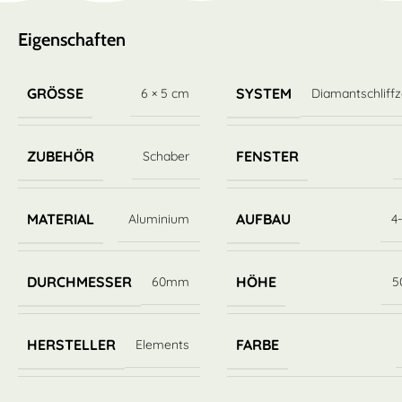
Eigenschaften
GRÖSSE
SYSTEM
6 × 5 cm
Diamantschliff
ZUBEHÖR
FENSTER
Schaber
MATERIAL
AUFBAU
Aluminium
4-
DURCHMESSER
HÖHE
60mm
5
HERSTELLER
FARBE
Elements