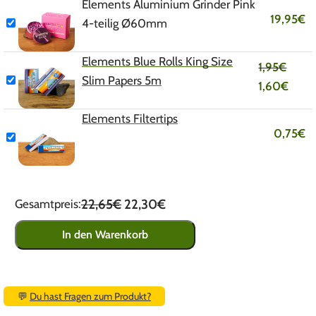
Elements Aluminium Grinder Pink
19,95
€
4-teilig Ø60mm
Elements Blue Rolls King Size
1,95
€
Slim Papers 5m
1,60
€
Elements Filtertips
0,75
€
22,65€
22,30€
Gesamtpreis:
In den Warenkorb
💬
Du hast Fragen zum Produkt?