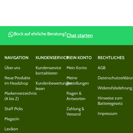
Bock auf ehrliche Beratung?
Chat starten
NAVIGATION
KUNDENSERVICE
MEIN KONTO
RECHTLICHES
Über uns
Kundenservice
Mein Konto
AGB
kontaktieren
Neue Produkte
Meine
Datenschutzerkläru
im Headshop
Kundenbewertungen
Bestellungen
Widerrufsbelehrung
lesen
Markenverzeichnis
Fragen &
Hinweise zum
(A bis Z)
Antworten
Batteriegesetz
Staff Picks
Zahlung &
Impressum
Versand
Magazin
Lexikon