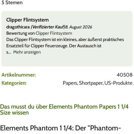
5 Sternen
Clipper Feuerzeuggas
dragothicara
(Verifizierter Kauf)
6
8. August 20
Bewertung von
Clipper Feuerzeuggas 300ml
äußerst praktisches
Das Clipper Feuerzeuggas mit 300 ml Inhalt
ch ist
seine zuverlässige Qualität überzeugt. Das Ga
saub
Mehr anzeigen
Artikelnummer:
40508
Kategorien:
Papers
,
Shortpaper
,
US-Produkte
Das musst du über Elements Phantom Papers 1 1/4
Size wissen
Elements Phantom 1 1/4: Der "Phantom-