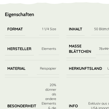
Eigenschaften
FORMAT
INHALT
1 1/4 Size
50 Blättc
MASSE B
HERSTELLER
Elements
78x4
LÄTTCHEN
MATERIAL
HERKUNFTSLAND
Reispapier
20%
dünner
als
andere
Elements
Exklusiv aus
BESONDERHEIT
INFO
& die
USA importi