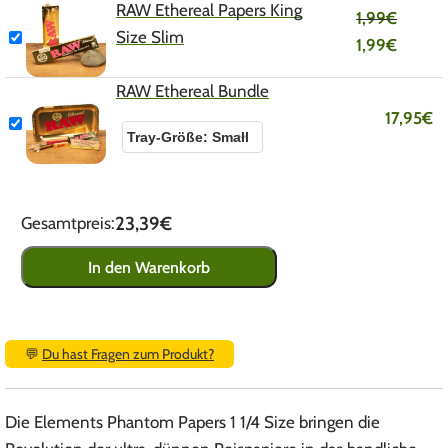
RAW Ethereal Papers King
1,99
€
Size Slim
1,99
€
RAW Ethereal Bundle
17,95
€
23,39€
Gesamtpreis:
In den Warenkorb
💬
Du hast Fragen zum Produkt?
Die Elements Phantom Papers 1 1/4 Size bringen die