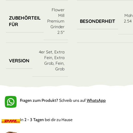
Flower
Mill
Mahl
ZUBEHÖRTEIL
BESONDERHEIT
Premium
2.54
FÜR
Grinder
2.5″
4er Set
,
Extra
Fein
,
Extra
VERSION
Grob
,
Fein
,
Grob
Fragen zum Produkt?
Schreib uns auf
WhatsApp
In
2 - 3 Tagen
bei dir zu Hause