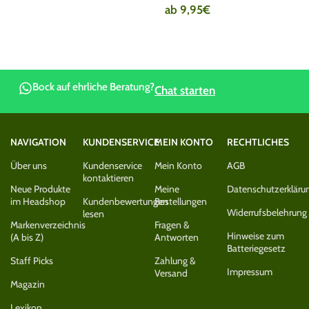
ab
9,95
€
Bock auf ehrliche Beratung?
Chat starten
NAVIGATION
KUNDENSERVICE
MEIN KONTO
RECHTLICHES
Über uns
Kundenservice
Mein Konto
AGB
kontaktieren
Neue Produkte
Meine
Datenschutzerkläru
im Headshop
Kundenbewertungen
Bestellungen
Widerrufsbelehrung
lesen
Markenverzeichnis
Fragen &
Hinweise zum
(A bis Z)
Antworten
Batteriegesetz
Staff Picks
Zahlung &
Impressum
Versand
Magazin
Lexikon