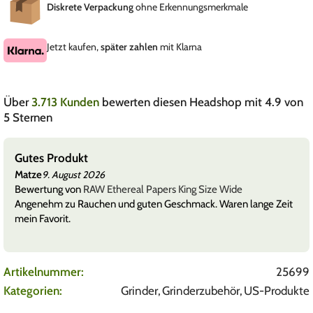
Diskrete Verpackung
ohne Erkennungsmerkmale
Jetzt kaufen,
später zahlen
mit Klarna
Über
3.713 Kunden
bewerten diesen Headshop mit 4.9 von
5 Sternen
Ordentlicher Glasfilter
Matze
8. August 2026
Bewertung von
Medusafilters Twisted Glasfilter
Bei einem Durchmesser von 11mm hat dieser Glasfilter einen
schönen Sog und dient sich gut zum bauen von dickeren Tüten.
Artikelnummer:
25699
Kategorien:
Grinder
,
Grinderzubehör
,
US-Produkte