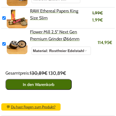
RAW Ethereal Papers King
1,99
€
Size Slim
1,99
€
Flower Mill 2,5" Next Gen
Premium Grinder Ø66mm
114,95
€
130,89€
130,89€
Gesamtpreis:
In den Warenkorb
💬
Du hast Fragen zum Produkt?