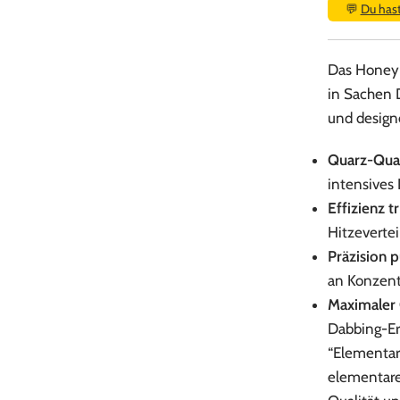
💬
Du has
Das Honeyb
in Sachen D
und designe
Quarz-Qual
intensives
Effizienz tr
Hitzevertei
Präzision p
an Konzent
Maximaler
Dabbing-Er
“Elementar,
elementare