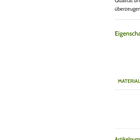
Qualität u
überzeugen
Eigensch
MATERIA
Artikelnu