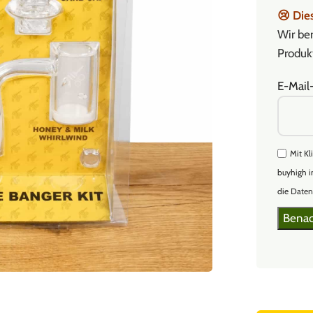
😢
Dies
Wir ben
Produkt
E-Mail
Mit Kl
buyhigh i
die
Daten