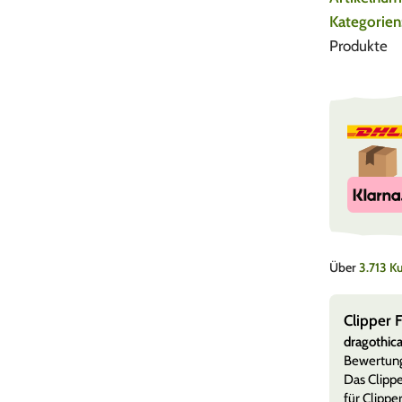
Kategorien
Produkte
Über
3.713 
ner
Clipper 
erter Kauf)
dragothic
8. August 2026
er Döner Collection
Bewertun
 aus der „Döner macht schöner“ Collection ist ein
Das Clippe
erstück. Das Motiv mit der Dö
Mehr anzeigen
für Clippe