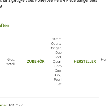
nd Einzigartigkeit des Honeybee Herb 4 Piece Banger Sets
!
aften
14mm
Quartz
Banger
,
Dab
Tool
,
Glas
,
Ho
L
ZUBEHÖR
HERSTELLER
Quart
Metall
Carb
Cap
,
Ruby
Pearl
Set
mmer:
810032