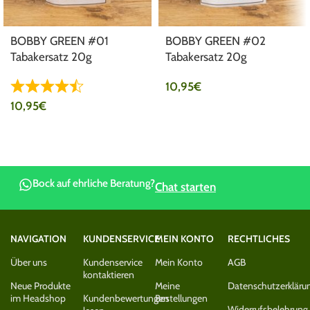
BOBBY GREEN #01
BOBBY GREEN #02
Tabakersatz 20g
Tabakersatz 20g
10,95
€
10,95
€
Bock auf ehrliche Beratung?
Chat starten
NAVIGATION
KUNDENSERVICE
MEIN KONTO
RECHTLICHES
Über uns
Kundenservice
Mein Konto
AGB
kontaktieren
Neue Produkte
Meine
Datenschutzerkläru
im Headshop
Kundenbewertungen
Bestellungen
Widerrufsbelehrung