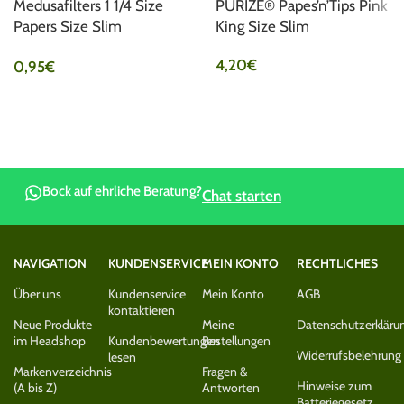
Medusafilters 1 1/4 Size
PURIZE® Papes’n’Tips Pink
Papers Size Slim
King Size Slim
Unbleached
4,20
€
0,95
€
Bock auf ehrliche Beratung?
Chat starten
NAVIGATION
KUNDENSERVICE
MEIN KONTO
RECHTLICHES
Über uns
Kundenservice
Mein Konto
AGB
kontaktieren
Neue Produkte
Meine
Datenschutzerkläru
im Headshop
Kundenbewertungen
Bestellungen
Widerrufsbelehrung
lesen
Markenverzeichnis
Fragen &
Hinweise zum
(A bis Z)
Antworten
Batteriegesetz