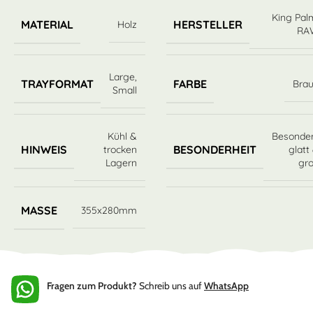
King Pal
MATERIAL
HERSTELLER
Holz
RA
Large
,
TRAYFORMAT
FARBE
Bra
Small
Kühl &
Besonde
HINWEIS
BESONDERHEIT
trocken
glatt
Lagern
gr
MASSE
355x280mm
Fragen zum Produkt?
Schreib uns auf
WhatsApp