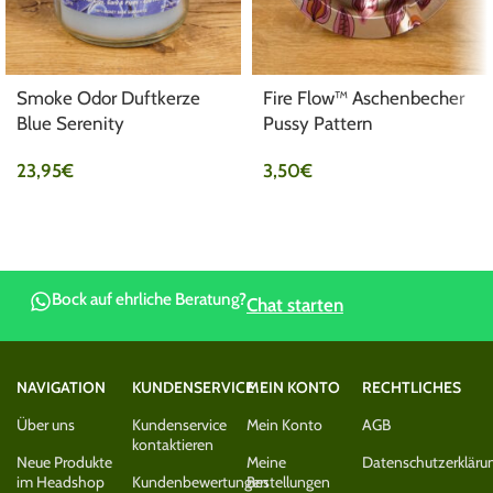
Smoke Odor Duftkerze
Fire Flow™ Aschenbecher
Blue Serenity
Pussy Pattern
23,95
€
3,50
€
Bock auf ehrliche Beratung?
Chat starten
NAVIGATION
KUNDENSERVICE
MEIN KONTO
RECHTLICHES
Über uns
Kundenservice
Mein Konto
AGB
kontaktieren
Neue Produkte
Meine
Datenschutzerkläru
im Headshop
Kundenbewertungen
Bestellungen