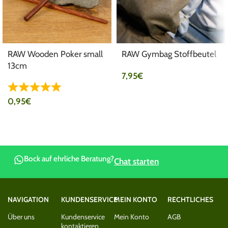
RAW Wooden Poker small
RAW Gymbag Stoffbeutel
13cm
7,95
€
0,95
€
Bock auf ehrliche Beratung?
Chat starten
NAVIGATION
KUNDENSERVICE
MEIN KONTO
RECHTLICHES
Über uns
Kundenservice
Mein Konto
AGB
kontaktieren