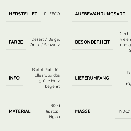
HERSTELLER
AUFBEWAHRUNGSART
PUFFCO
Durchd
Desert / Beige
,
viele
FARBE
BESONDERHEIT
Onyx / Schwarz
und 
Bietet Platz für
1S
alles was das
INFO
LIEFERUMFANG
grüne Herz
Tra
begehrt
300d
MATERIAL
MASSE
Ripstop-
190x2
Nylon