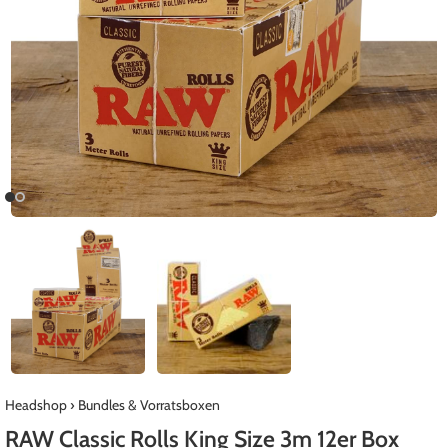
Headshop
›
Bundles & Vorratsboxen
RAW Classic Rolls King Size 3m 12er Box