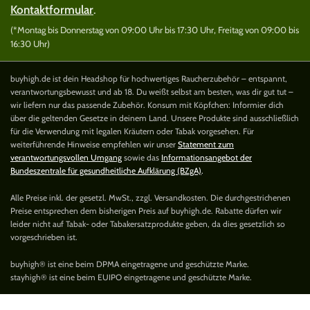
Kontaktformular
.
(*Montag bis Donnerstag von 09:00 Uhr bis 17:30 Uhr, Freitag von 09:00 bis
16:30 Uhr)
buyhigh.de ist dein Headshop für hochwertiges Raucherzubehör – entspannt,
verantwortungsbewusst und ab 18. Du weißt selbst am besten, was dir gut tut –
wir liefern nur das passende Zubehör. Konsum mit Köpfchen: Informier dich
über die geltenden Gesetze in deinem Land. Unsere Produkte sind ausschließlich
für die Verwendung mit legalen Kräutern oder Tabak vorgesehen. Für
weiterführende Hinweise empfehlen wir unser
Statement zum
verantwortungsvollen Umgang
sowie das
Informationsangebot der
Bundeszentrale für gesundheitliche Aufklärung (BZgA)
.
Alle Preise inkl. der gesetzl. MwSt., zzgl. Versandkosten. Die durchgestrichenen
Preise entsprechen dem bisherigen Preis auf buyhigh.de. Rabatte dürfen wir
leider nicht auf Tabak- oder Tabakersatzprodukte geben, da dies gesetzlich so
vorgeschrieben ist.
buyhigh® ist eine beim DPMA eingetragene und geschützte Marke.
stayhigh® ist eine beim EUIPO eingetragene und geschützte Marke.