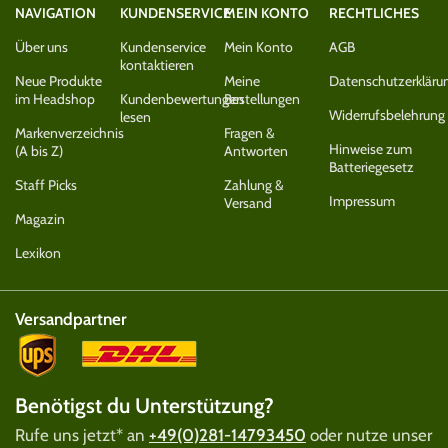
NAVIGATION
KUNDENSERVICE
MEIN KONTO
RECHTLICHES
Über uns
Kundenservice
Mein Konto
AGB
kontaktieren
Neue Produkte
Meine
Datenschutzerkläru
im Headshop
Kundenbewertungen
Bestellungen
Widerrufsbelehrung
lesen
Markenverzeichnis
Fragen &
Hinweise zum
(A bis Z)
Antworten
Batteriegesetz
Staff Picks
Zahlung &
Impressum
Versand
Magazin
Lexikon
Versandpartner
Benötigst du Unterstützung?
Rufe uns jetzt* an
+49(0)281-14793450
oder nutze unser