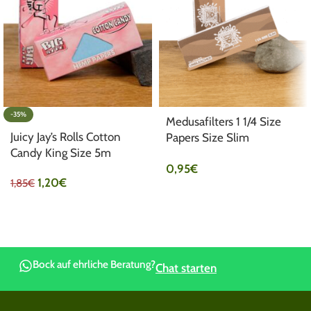
-35%
Medusafilters 1 1/4 Size
Juicy Jay’s Rolls Cotton
Papers Size Slim
Candy King Size 5m
Unbleached
0,95
€
1,20
€
1,85
€
Bock auf ehrliche Beratung?
Chat starten