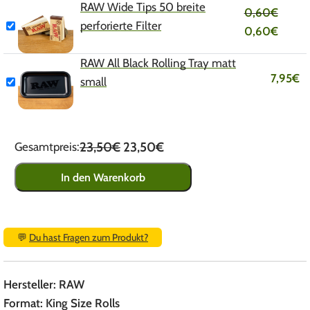
RAW Wide Tips 50 breite
0,60
€
perforierte Filter
0,60
€
RAW All Black Rolling Tray matt
7,95
€
small
23,50€
23,50€
Gesamtpreis:
In den Warenkorb
💬
Du hast Fragen zum Produkt?
Hersteller: RAW
Format: King Size Rolls