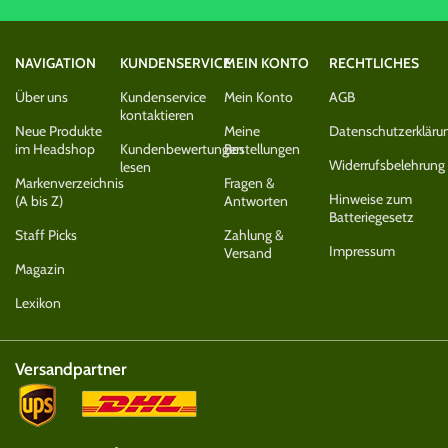
NAVIGATION
KUNDENSERVICE
MEIN KONTO
RECHTLICHES
Über uns
Kundenservice
Mein Konto
AGB
kontaktieren
Neue Produkte
Meine
Datenschutzerkläru
im Headshop
Kundenbewertungen
Bestellungen
Widerrufsbelehrung
lesen
Markenverzeichnis
Fragen &
Hinweise zum
(A bis Z)
Antworten
Batteriegesetz
Staff Picks
Zahlung &
Impressum
Versand
Magazin
Lexikon
Versandpartner