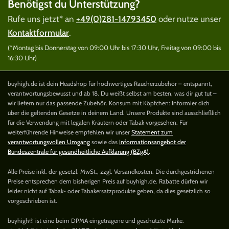
Benötigst du Unterstützung?
Rufe uns jetzt* an
+49(0)281-14793450
oder nutze unser
Kontaktformular
.
(*Montag bis Donnerstag von 09:00 Uhr bis 17:30 Uhr, Freitag von 09:00 bis
16:30 Uhr)
buyhigh.de ist dein Headshop für hochwertiges Raucherzubehör – entspannt,
verantwortungsbewusst und ab 18. Du weißt selbst am besten, was dir gut tut –
wir liefern nur das passende Zubehör. Konsum mit Köpfchen: Informier dich
über die geltenden Gesetze in deinem Land. Unsere Produkte sind ausschließlich
für die Verwendung mit legalen Kräutern oder Tabak vorgesehen. Für
weiterführende Hinweise empfehlen wir unser
Statement zum
verantwortungsvollen Umgang
sowie das
Informationsangebot der
Bundeszentrale für gesundheitliche Aufklärung (BZgA)
.
Alle Preise inkl. der gesetzl. MwSt., zzgl. Versandkosten. Die durchgestrichenen
Preise entsprechen dem bisherigen Preis auf buyhigh.de. Rabatte dürfen wir
leider nicht auf Tabak- oder Tabakersatzprodukte geben, da dies gesetzlich so
vorgeschrieben ist.
buyhigh® ist eine beim DPMA eingetragene und geschützte Marke.