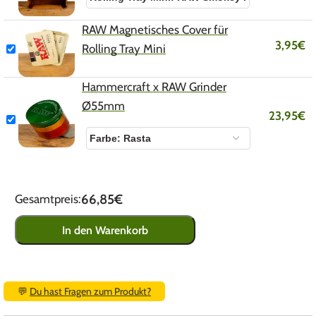
RAW Magnetisches Cover für
3,95
€
Rolling Tray Mini
Hammercraft x RAW Grinder
Ø55mm
23,95
€
66,85€
Gesamtpreis:
In den Warenkorb
💬
Du hast Fragen zum Produkt?