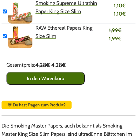
Smoking Supreme Ultrathin
1,10
€
Paper King Size Slim
1,10
€
RAW Ethereal Papers King
1,99
€
Size Slim
1,99
€
4,28€
4,28€
Gesamtpreis:
In den Warenkorb
💬
Du hast Fragen zum Produkt?
Die Smoking Master Papers, auch bekannt als Smoking
Master King Size Slim Papers, sind ultradünne Blättchen im