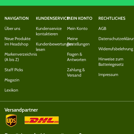
NAVIGATION
KUNDENSERVICE
MEIN KONTO
RECHTLICHES
Über uns
Kundenservice
Mein Konto
AGB
kontaktieren
Neue Produkte
Meine
Datenschutzerkläru
im Headshop
Kundenbewertungen
Bestellungen
Widerrufsbelehrung
lesen
Markenverzeichnis
Fragen &
Hinweise zum
(A bis Z)
Antworten
Batteriegesetz
Staff Picks
Zahlung &
Impressum
Versand
Magazin
Lexikon
Versandpartner