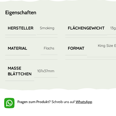
Eigenschaften
HERSTELLER
FLÄCHENGEWICHT
Smoking
13
King Size 
MATERIAL
FORMAT
Flachs
MASSE B
107x37mm
LÄTTCHEN
Fragen zum Produkt?
Schreib uns auf
WhatsApp