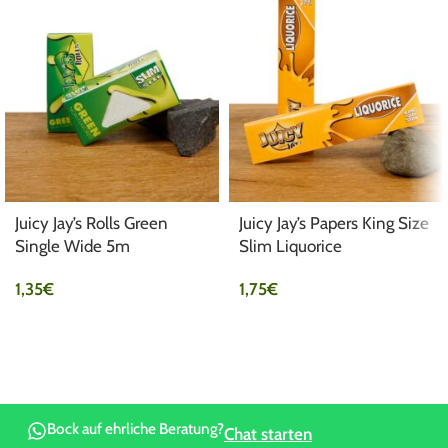
Juicy Jay’s Rolls Green
Juicy Jay’s Papers King Size
Single Wide 5m
Slim Liquorice
1,35
€
1,75
€
Bock auf ehrliche Beratung?
Chat starten