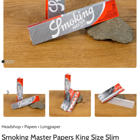
Headshop
›
Papers
›
Longpaper
Smoking Master Papers King Size Slim