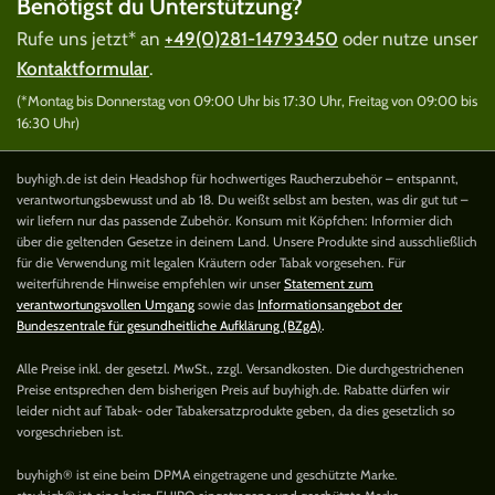
Benötigst du Unterstützung?
Rufe uns jetzt* an
+49(0)281-14793450
oder nutze unser
Kontaktformular
.
(*Montag bis Donnerstag von 09:00 Uhr bis 17:30 Uhr, Freitag von 09:00 bis
16:30 Uhr)
buyhigh.de ist dein Headshop für hochwertiges Raucherzubehör – entspannt,
verantwortungsbewusst und ab 18. Du weißt selbst am besten, was dir gut tut –
wir liefern nur das passende Zubehör. Konsum mit Köpfchen: Informier dich
über die geltenden Gesetze in deinem Land. Unsere Produkte sind ausschließlich
für die Verwendung mit legalen Kräutern oder Tabak vorgesehen. Für
weiterführende Hinweise empfehlen wir unser
Statement zum
verantwortungsvollen Umgang
sowie das
Informationsangebot der
Bundeszentrale für gesundheitliche Aufklärung (BZgA)
.
Alle Preise inkl. der gesetzl. MwSt., zzgl. Versandkosten. Die durchgestrichenen
Preise entsprechen dem bisherigen Preis auf buyhigh.de. Rabatte dürfen wir
leider nicht auf Tabak- oder Tabakersatzprodukte geben, da dies gesetzlich so
vorgeschrieben ist.
buyhigh® ist eine beim DPMA eingetragene und geschützte Marke.