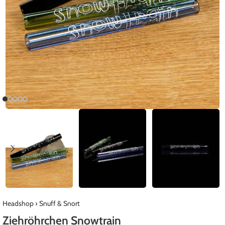
Headshop
›
Snuff & Snort
Ziehröhrchen Snowtrain