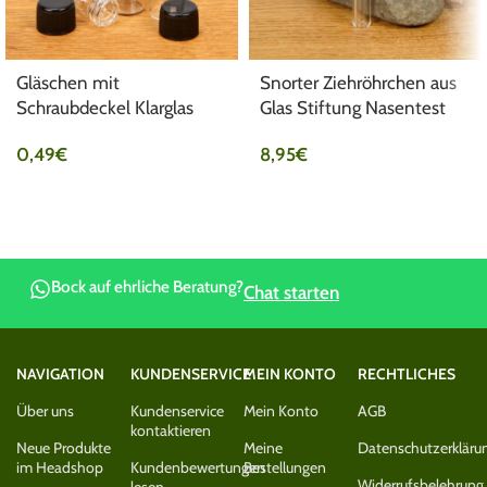
Gläschen mit
Snorter Ziehröhrchen aus
Schraubdeckel Klarglas
Glas Stiftung Nasentest
0,49
€
8,95
€
Bock auf ehrliche Beratung?
Chat starten
NAVIGATION
KUNDENSERVICE
MEIN KONTO
RECHTLICHES
Über uns
Kundenservice
Mein Konto
AGB
kontaktieren
Neue Produkte
Meine
Datenschutzerkläru
im Headshop
Kundenbewertungen
Bestellungen
Widerrufsbelehrung
lesen