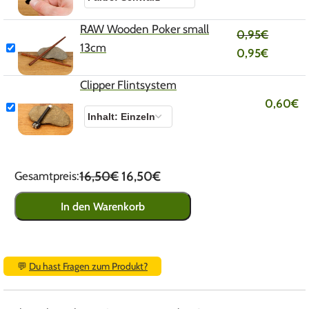
RAW Wooden Poker small
0,95
€
13cm
0,95
€
Clipper Flintsystem
0,60
€
16,50€
16,50€
Gesamtpreis:
In den Warenkorb
💬
Du hast Fragen zum Produkt?