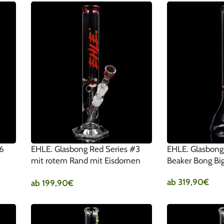
#6
EHLE. Glasbong Red Series #3
EHLE. Glasbong
mit rotem Rand mit Eisdornen
Beaker Bong Big
500ml
ab
319,90
€
ab
199,90
€