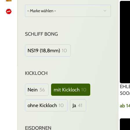
NÜTZLICHES
SCHLIFF BONG
Kundenbewertungen lesen
Schreib uns auf WhatsApp
NS19 (18,8mm)
10
Kundenservice kontaktieren
🍪 Cookie-Einstellungen ändern
KICKLOCH
EHLE
Nein
56
mit Kickloch
10
500
ohne Kickloch
10
Ja
41
ab
1
EISDORNEN