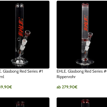
. Glasbong Red Series #1
EHLE. Glasbong Red Series 
ml
Rippenrohr
49,90
€
ab
279,90
€