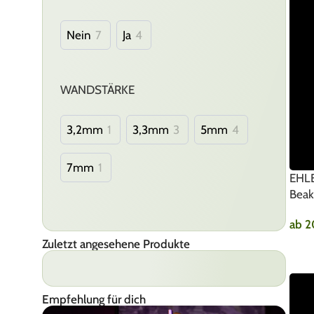
Nein
7
Ja
4
WANDSTÄRKE
3,2mm
1
3,3mm
3
5mm
4
7mm
1
EHLE
Beak
ab
2
Zuletzt angesehene Produkte
Empfehlung für dich