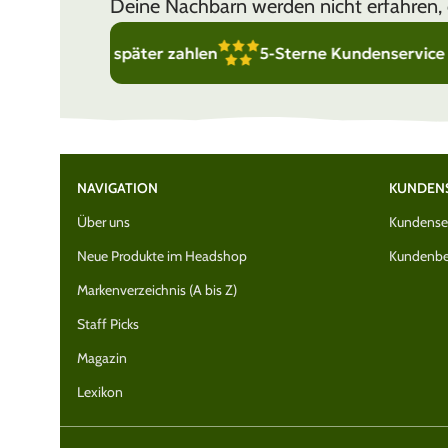
Deine Nachbarn werden nicht erfahren, 
age später zahlen
5-Sterne Kundenservice – wir sind f
NAVIGATION
KUNDEN
Über uns
Kundenser
Neue Produkte im Headshop
Kundenbe
Markenverzeichnis (A bis Z)
Staff Picks
Magazin
Lexikon