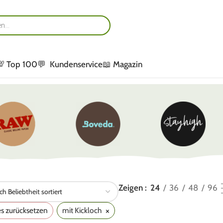
💯 Top 100
💬 Kundenservice
📖 Magazin
Zeigen
24
36
48
96
×
es zurücksetzen
mit Kickloch