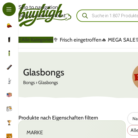
Skip to navigation
Skip to main content
🥦 Frisch eingetroffen
🔥 MEGA SALE
Alle Kategorien
Glasbongs
Bongs
›
Glasbongs
Produkte nach Eigenschaften filtern
All
MARKE