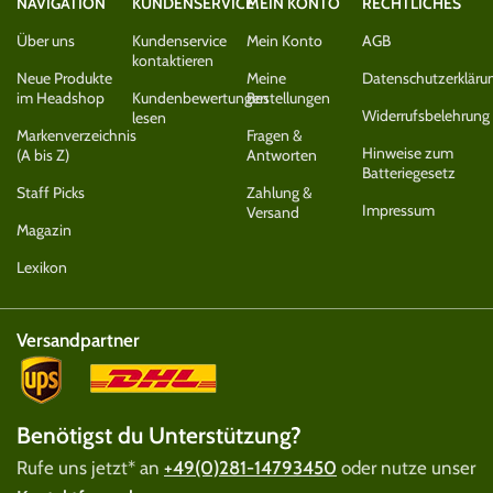
NAVIGATION
KUNDENSERVICE
MEIN KONTO
RECHTLICHES
Über uns
Kundenservice
Mein Konto
AGB
kontaktieren
Neue Produkte
Meine
Datenschutzerkläru
im Headshop
Kundenbewertungen
Bestellungen
Widerrufsbelehrung
lesen
Markenverzeichnis
Fragen &
Hinweise zum
(A bis Z)
Antworten
Batteriegesetz
Staff Picks
Zahlung &
Impressum
Versand
Magazin
Lexikon
Versandpartner
Benötigst du Unterstützung?
Rufe uns jetzt* an
+49(0)281-14793450
oder nutze unser