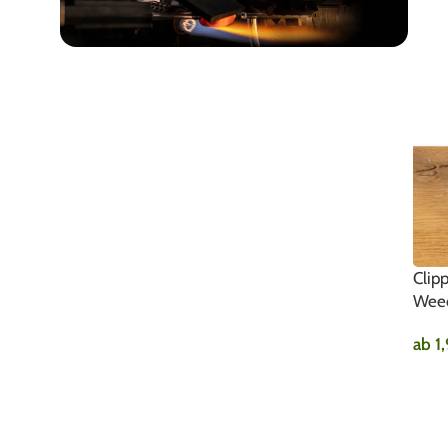
EHLE
Made in Germany
Clip
Wee
ab
1
AU