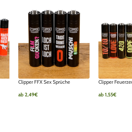
Clipper FFX Sex Sprüche
Clipper Feuerz
ab
2,49
€
ab
1,55
€
AUSFÜHRUNG WÄHLEN
AUSFÜHRUNG W