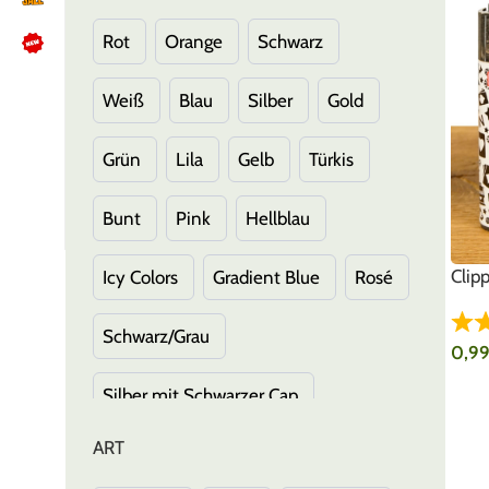
Rot
Orange
Schwarz
Weiß
Blau
Silber
Gold
NÜTZLICHES
Kundenbewertungen lesen
Grün
Lila
Gelb
Türkis
Schreib uns auf WhatsApp
Kundenservice kontaktieren
Bunt
Pink
Hellblau
🍪 Cookie-Einstellungen ändern
Clip
Icy Colors
Gradient Blue
Rosé
Schwarz/Grau
0,9
IN 
Silber mit Schwarzer Cap
ART
Schwarz mit Silber Cap