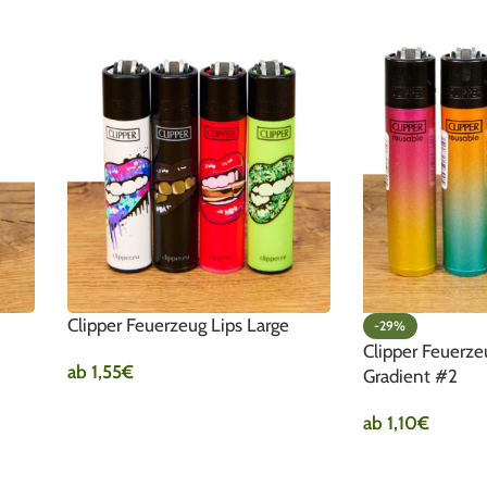
Clipper Feuerzeug Lips Large
-29%
Clipper Feuerze
ab
1,55
€
Gradient #2
AUSFÜHRUNG WÄHLEN
ab
1,10
€
AUSFÜHRUNG W