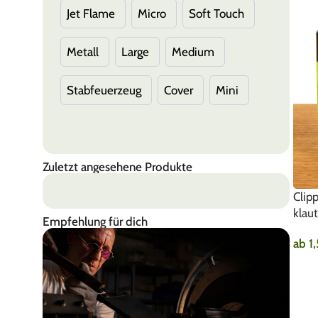
Jet Flame
Micro
Soft Touch
Dunkelblau, Orange
Rosé Gold
Metall
Large
Medium
Schwarz/Weiß
Stabfeuerzeug
Cover
Mini
Rot mit Goldener Cap
Gold mit Roter Cap
Neongelb
Zuletzt angesehene Produkte
Icy Color
Matt
Glänzend
Clip
2er Serie
4er Serie
klau
Empfehlung für dich
ab
1
AU