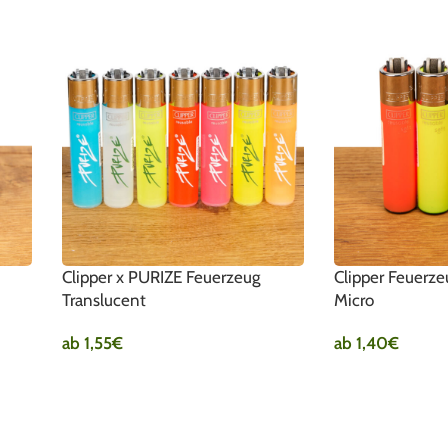
Clipper x PURIZE Feuerzeug
Clipper Feuerze
Translucent
Micro
ab
1,55
€
ab
1,40
€
AUSFÜHRUNG WÄHLEN
AUSFÜHRUNG W