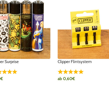
per Surprise
Clipper Flintsystem
9
€
ab
0,60
€
DEN WARENKORB
AUSFÜHRUNG WÄHLEN