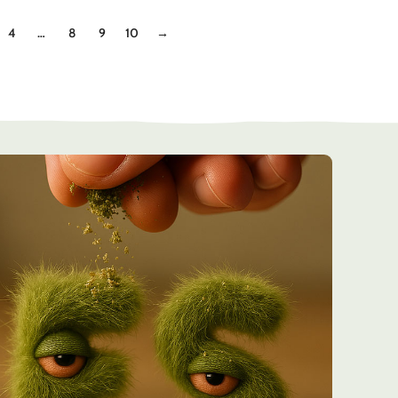
4
…
8
9
10
→