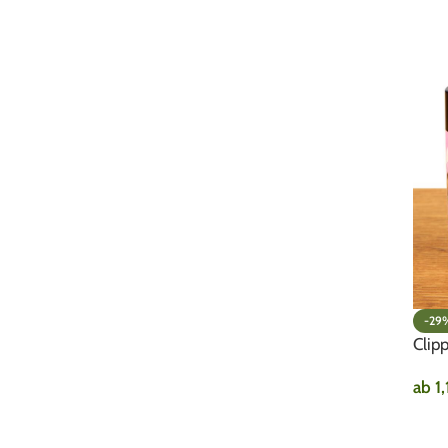
-29
Clip
ab
1
AU