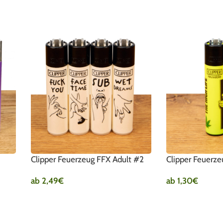
Clipper Feuerzeug FFX Adult #2
Clipper Feuerze
ab
2,49
€
ab
1,30
€
AUSFÜHRUNG WÄHLEN
AUSFÜHRUNG W