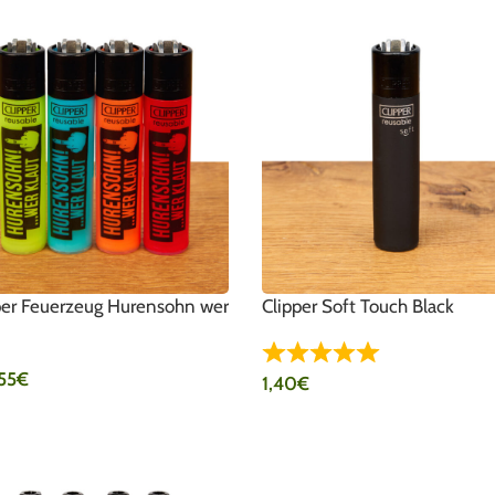
per Feuerzeug Hurensohn wer
Clipper Soft Touch Black
t
,55
€
1,40
€
SFÜHRUNG WÄHLEN
IN DEN WARENKORB