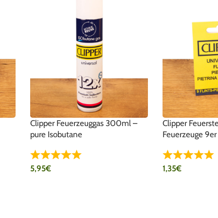
Clipper Feuerzeuggas 300ml –
Clipper Feuerste
pure Isobutane
Feuerzeuge 9er
5,95
€
1,35
€
IN DEN WARENKORB
IN DEN WARENK