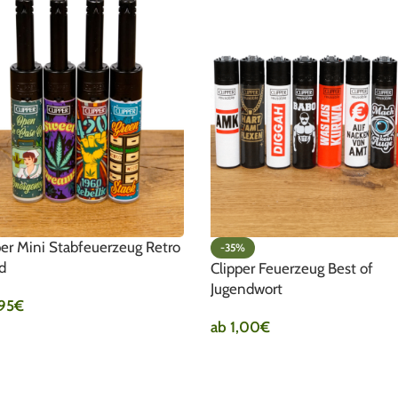
per Mini Stabfeuerzeug Retro
-35%
d
Clipper Feuerzeug Best of
Jugendwort
,95
€
ab
1,00
€
SFÜHRUNG WÄHLEN
AUSFÜHRUNG WÄHLEN