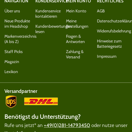
NAVIGATION
KUNDENSERVICE
MEIN KONTO
RECHTLICHES
Über uns
Kundenservice
Mein Konto
AGB
kontaktieren
Neue Produkte
Meine
Datenschutzerkläru
im Headshop
Kundenbewertungen
Bestellungen
Widerrufsbelehrung
lesen
Markenverzeichnis
Fragen &
Hinweise zum
(A bis Z)
Antworten
Batteriegesetz
Staff Picks
Zahlung &
Impressum
Versand
Magazin
Lexikon
Versandpartner
Benötigst du Unterstützung?
Rufe uns jetzt* an
+49(0)281-14793450
oder nutze unser