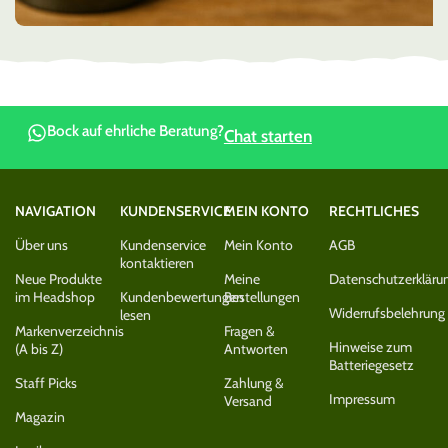
Bock auf ehrliche Beratung?
Chat starten
NAVIGATION
KUNDENSERVICE
MEIN KONTO
RECHTLICHES
Über uns
Kundenservice
Mein Konto
AGB
kontaktieren
Neue Produkte
Meine
Datenschutzerkläru
im Headshop
Kundenbewertungen
Bestellungen
Widerrufsbelehrung
lesen
Markenverzeichnis
Fragen &
Hinweise zum
(A bis Z)
Antworten
Batteriegesetz
Staff Picks
Zahlung &
Impressum
Versand
Magazin