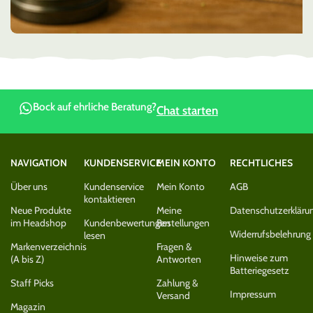
Bock auf ehrliche Beratung?
Chat starten
NAVIGATION
KUNDENSERVICE
MEIN KONTO
RECHTLICHES
Über uns
Kundenservice
Mein Konto
AGB
kontaktieren
Neue Produkte
Meine
Datenschutzerkläru
im Headshop
Kundenbewertungen
Bestellungen
Widerrufsbelehrung
lesen
Markenverzeichnis
Fragen &
Hinweise zum
(A bis Z)
Antworten
Batteriegesetz
Staff Picks
Zahlung &
Impressum
Versand
Magazin