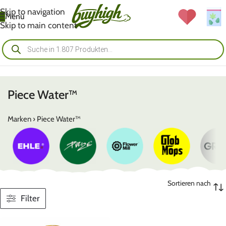
Skip to navigation
Menü
Skip to main content
Piece Water™
Marken
›
Piece Water™
Sortieren nach
Filter