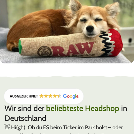
RAW
Rolling Papers & Zubehör
Wir sind der
beliebteste Headshop
in
Deutschland
👋 Hi(gh). Ob du
ES
beim Ticker im Park holst – oder