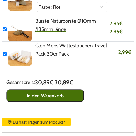
Bürste Naturborste Ø10mm
2,95
€
/135mm länge
2,95
€
Glob Mops Wattestäbchen Travel
2,99
€
Pack 30er Pack
30,89€
30,89€
Gesamtpreis:
In den Warenkorb
💬
Du hast Fragen zum Produkt?