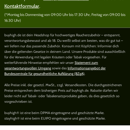
Kontaktformular
.
(*Montag bis Donnerstag von 09:00 Uhr bis 17:30 Uhr, Freitag von 09:00 bis
16:30 Uhr)
buyhigh.de ist dein Headshop für hochwertiges Raucherzubehör – entspannt,
verantwortungsbewusst und ab 18. Du weißt selbst am besten, was dir gut tut –
wir liefern nur das passende Zubehör. Konsum mit Köpfchen: Informier dich
über die geltenden Gesetze in deinem Land. Unsere Produkte sind ausschließlich
für die Verwendung mit legalen Kräutern oder Tabak vorgesehen. Für
weiterführende Hinweise empfehlen wir unser
Statement zum
verantwortungsvollen Umgang
sowie das
Informationsangebot der
Bundeszentrale für gesundheitliche Aufklärung (BZgA)
.
Alle Preise inkl. der gesetzl. MwSt., zzgl. Versandkosten. Die durchgestrichenen
Preise entsprechen dem bisherigen Preis auf buyhigh.de. Rabatte dürfen wir
leider nicht auf Tabak- oder Tabakersatzprodukte geben, da dies gesetzlich so
vorgeschrieben ist.
buyhigh® ist eine beim DPMA eingetragene und geschützte Marke.
stayhigh® ist eine beim EUIPO eingetragene und geschützte Marke.