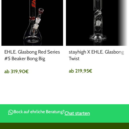
EHLE. Glasbong Red Series
stayhigh X EHLE. Glasbong
#5 Beaker Bong Big
Twist
Brother
ab
219,95
€
ab
319,90
€
Bock auf ehrliche Beratung?
Chat starten