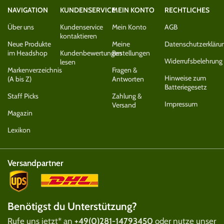
NAVIGATION
KUNDENSERVICE
MEIN KONTO
RECHTLICHES
Über uns
Kundenservice
Mein Konto
AGB
kontaktieren
Neue Produkte
Meine
Datenschutzerkläru
im Headshop
Kundenbewertungen
Bestellungen
Widerrufsbelehrung
lesen
Markenverzeichnis
Fragen &
Hinweise zum
(A bis Z)
Antworten
Batteriegesetz
Staff Picks
Zahlung &
Impressum
Versand
Magazin
Lexikon
Versandpartner
Benötigst du Unterstützung?
Rufe uns jetzt* an
+49(0)281-14793450
oder nutze unser