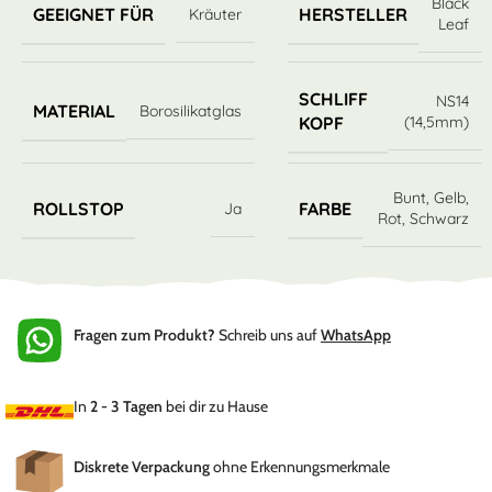
Black
GEEIGNET FÜR
HERSTELLER
Kräuter
Leaf
SCHLIFF
NS14
MATERIAL
Borosilikatglas
(14,5mm)
KOPF
Bunt
,
Gelb
,
ROLLSTOP
FARBE
Ja
Rot
,
Schwarz
Fragen zum Produkt?
Schreib uns auf
WhatsApp
In
2 - 3 Tagen
bei dir zu Hause
Diskrete Verpackung
ohne Erkennungsmerkmale