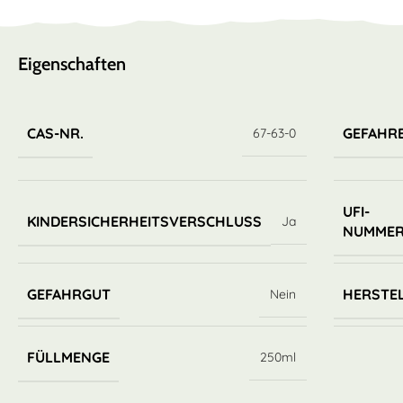
Eigenschaften
CAS-NR.
GEFAHR
67-63-0
UFI-
KINDERSICHERHEITSVERSCHLUSS
Ja
NUMME
GEFAHRGUT
HERSTE
Nein
FÜLLMENGE
250ml