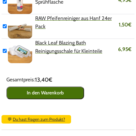
4,95
€
Sprühflasche
RAW Pfeifenreiniger aus Hanf 24er
1,50
€
Pack
Black Leaf Blazing Bath
6,95
€
Reinigungsschale für Kleinteile
13,40€
Gesamtpreis:
In den Warenkorb
💬
Du hast Fragen zum Produkt?