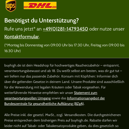
Benötigst du Unterstützung?
Rufe uns jetzt* an
+49(0)281-14793450
oder nutze unser
Kontaktformular
.
(*Montag bis Donnerstag von 09:00 Uhr bis 17:30 Uhr, Freitag von 09:00 bis
16:30 Uhr)
buyhigh.de ist dein Headshop für hochwertiges Raucherzubehör – entspannt,
verantwortungsbewusst und ab 18. Du weißt selbst am besten, was dir gut tut –
wir liefern nur das passende Zubehör. Konsum mit Köpfchen: Informier dich
über die geltenden Gesetze in deinem Land. Unsere Produkte sind ausschließlich
für die Verwendung mit legalen Kräutern oder Tabak vorgesehen. Für
weiterführende Hinweise empfehlen wir unser
Statement zum
verantwortungsvollen Umgang
sowie das
Informationsangebot der
Bundeszentrale für gesundheitliche Aufklärung (BZgA)
.
Alle Preise inkl. der gesetzl. MwSt., zzgl. Versandkosten. Die durchgestrichenen
Preise entsprechen dem bisherigen Preis auf buyhigh.de. Rabatte dürfen wir
leider nicht auf Tabak- oder Tabakersatzprodukte geben, da dies gesetzlich so