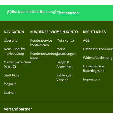
Bock auf ehrliche Beratung?
Chat starten
NAVIGATION
KUNDENSERVICE
MEIN KONTO
RECHTLICHES
Über uns
Kundenservice
Mein Konto
AGB
kontaktieren
Neue Produkte
Meine
Datenschutzerkläru
im Headshop
Kundenbewertungen
Bestellungen
Widerrufsbelehrung
lesen
Markenverzeichnis
Fragen &
Hinweise zum
(A bis Z)
Antworten
Batteriegesetz
Staff Picks
Zahlung &
Impressum
Versand
Magazin
Lexikon
Versandpartner