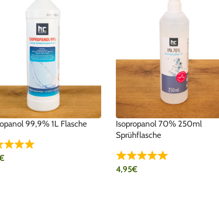
ropanol 99,9% 1L Flasche
Isopropanol 70% 250ml
Sprühflasche
€
4,95
€
DEN WARENKORB
IN DEN WARENKORB