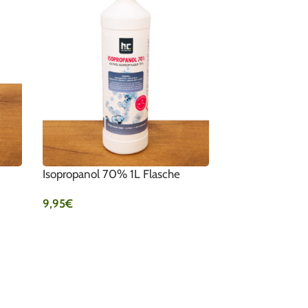
Isopropanol 70% 1L Flasche
9,95
€
IN DEN WARENKORB