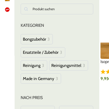
KATEGORIEN
NÜTZLICHES
Kundenbewertungen lesen
Schreib uns auf WhatsApp
Bongzubehör
3
Kundenservice kontaktieren
🍪 Cookie-Einstellungen ändern
Ersatzteile / Zubehör
3
Isop
Reinigung
3
Reinigungsmittel
3
Made in Germany
3
9,95
IN 
NACH PREIS