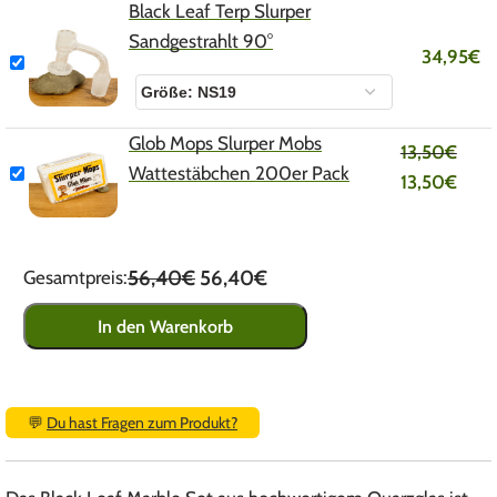
Black Leaf Terp Slurper
Sandgestrahlt 90°
34,95
€
Glob Mops Slurper Mobs
13,50
€
Wattestäbchen 200er Pack
13,50
€
56,40€
56,40€
Gesamtpreis:
In den Warenkorb
💬
Du hast Fragen zum Produkt?