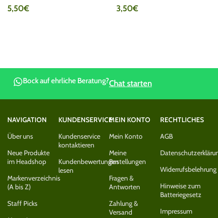
5,50
€
3,50
€
Bock auf ehrliche Beratung?
Chat starten
NAVIGATION
KUNDENSERVICE
MEIN KONTO
RECHTLICHES
Über uns
Kundenservice
Mein Konto
AGB
kontaktieren
Neue Produkte
Meine
Datenschutzerkläru
im Headshop
Kundenbewertungen
Bestellungen
Widerrufsbelehrung
lesen
Markenverzeichnis
Fragen &
Hinweise zum
(A bis Z)
Antworten
Batteriegesetz
Staff Picks
Zahlung &
Impressum
Versand