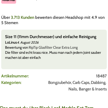
Über
3.713 Kunden
bewerten diesen Headshop mit 4.9 von
5 Sternen
Size 11 (11mm Durchmesser) und einfache Reinigung
LoLinus
4. August 2026
Bewertung von
RipTip Glasfilter Clear Extra Long
Die filter sind echt krass nice. Muss man nach jedem Joint sauber
machen ist aber einfach
Artikelnummer:
18487
Kategorien:
Bongzubehör
,
Carb Caps
,
Dabbing
,
Nails, Banger & Inserts
Das musst du über Black Leaf Marble Set Terp