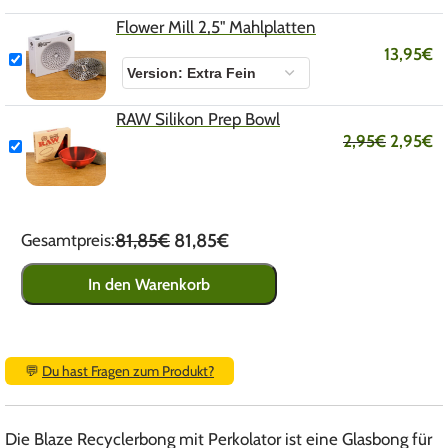
Flower Mill 2,5" Mahlplatten
13,95
€
RAW Silikon Prep Bowl
2,95
€
2,95
€
81,85€
81,85€
Gesamtpreis:
In den Warenkorb
💬
Du hast Fragen zum Produkt?
Die Blaze Recyclerbong mit Perkolator ist eine Glasbong für