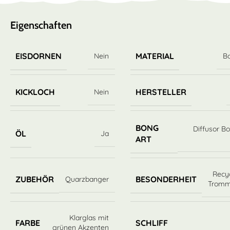
Eigenschaften
EISDORNEN
MATERIAL
Nein
Bo
KICKLOCH
HERSTELLER
Nein
BONG
Diffusor B
ÖL
Ja
ART
Recy
ZUBEHÖR
BESONDERHEIT
Quarzbanger
Tromm
Klarglas mit
FARBE
SCHLIFF
grünen Akzenten