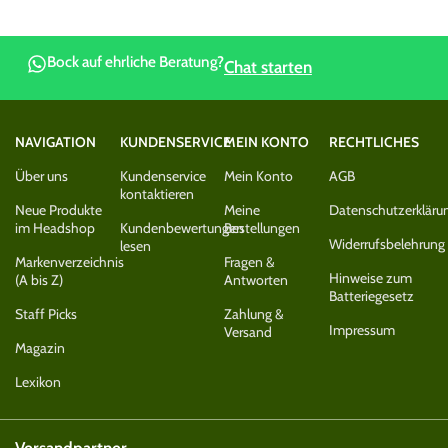
Bock auf ehrliche Beratung?
Chat starten
NAVIGATION
KUNDENSERVICE
MEIN KONTO
RECHTLICHES
Über uns
Kundenservice
Mein Konto
AGB
kontaktieren
Neue Produkte
Meine
Datenschutzerkläru
im Headshop
Kundenbewertungen
Bestellungen
Widerrufsbelehrung
lesen
Markenverzeichnis
Fragen &
Hinweise zum
(A bis Z)
Antworten
Batteriegesetz
Staff Picks
Zahlung &
Impressum
Versand
Magazin
Lexikon