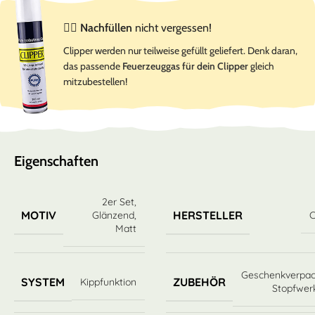
☝🏻
Nachfüllen
nicht vergessen!
Clipper werden nur teilweise gefüllt geliefert. Denk daran,
das passende
Feuerzeuggas für dein Clipper
gleich
mitzubestellen!
Eigenschaften
2er Set
,
MOTIV
HERSTELLER
Glänzend
,
C
Matt
Geschenkverpa
SYSTEM
ZUBEHÖR
Kippfunktion
Stopfwer