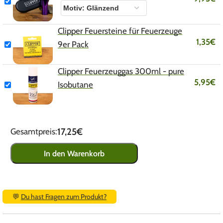
Clipper Feuersteine für Feuerzeuge
1,35
€
9er Pack
Clipper Feuerzeuggas 300ml - pure
5,95
€
Isobutane
17,25€
Gesamtpreis:
In den Warenkorb
💬
Du hast Fragen zum Produkt?