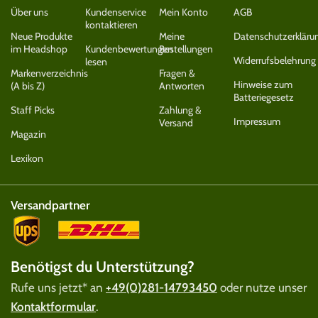
Über uns
Kundenservice
Mein Konto
AGB
kontaktieren
Neue Produkte
Meine
Datenschutzerkläru
im Headshop
Kundenbewertungen
Bestellungen
Widerrufsbelehrung
lesen
Markenverzeichnis
Fragen &
Hinweise zum
(A bis Z)
Antworten
Batteriegesetz
Staff Picks
Zahlung &
Impressum
Versand
Magazin
Lexikon
Versandpartner
Benötigst du Unterstützung?
Rufe uns jetzt* an
+49(0)281-14793450
oder nutze unser
Kontaktformular
.